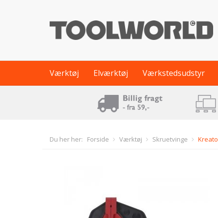
Værktøj
Elværktøj
Værkstedsudstyr
Du her her:
Forside
Værktøj
Skruetvinge
Kreato