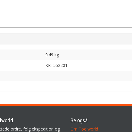
0.49 kg
KRT552201
lworld
Se også
ttede ordre, følg ekspedition og
Om Toolworld