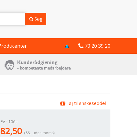
Søg
Producenter
70 20 39 20
Føj til ønskeseddel
Før
106,-
82,50
(66,- uden moms)