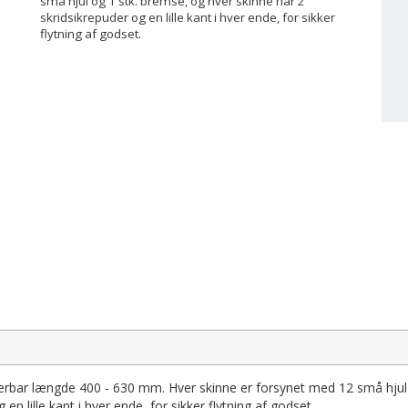
små hjul og 1 stk. bremse, og hver skinne har 2
skridsikrepuder og en lille kant i hver ende, for sikker
flytning af godset.
terbar længde 400 - 630 mm. Hver skinne er forsynet med 12 små hjul
en lille kant i hver ende, for sikker flytning af godset.