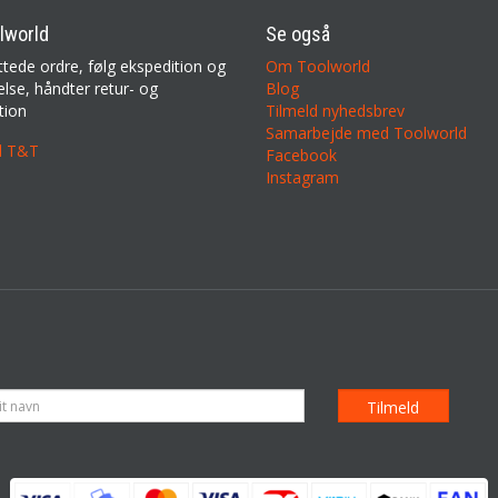
lworld
Se også
ttede ordre, følg ekspedition og
Om Toolworld
lse, håndter retur- og
Blog
tion
Tilmeld nyhedsbrev
Samarbejde med Toolworld
il T&T
Facebook
Instagram