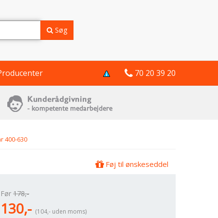
Søg
Producenter
70 20 39 20
ar 400-630
Føj til ønskeseddel
Før
178,-
130,-
(104,- uden moms)