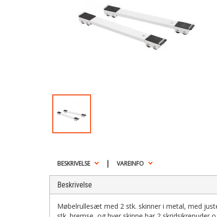
|
BESKRIVELSE
VAREINFO
Beskrivelse
Møbelrullesæt med 2 stk. skinner i metal, med jus
stk. bremse, og hver skinne har 2 skridsikrepuder og 