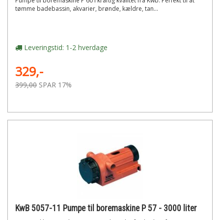
Pumpe til boremaskine P 60 i kraftig kvalitet fra Kwb. Perfekt til at
tømme badebassin, akvarier, brønde, kældre, tan...
Leveringstid: 1-2 hverdage
329,-
399,00
SPAR 17%
KwB 5057-11 Pumpe til boremaskine P 57 - 3000 liter