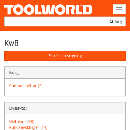
Toggl
navig
Søg
KwB
Filtrér din søgning
Bolig
Pumpetilbehør (2)
Elværktøj
Metalbor (38)
Rundsavsklinger (14)