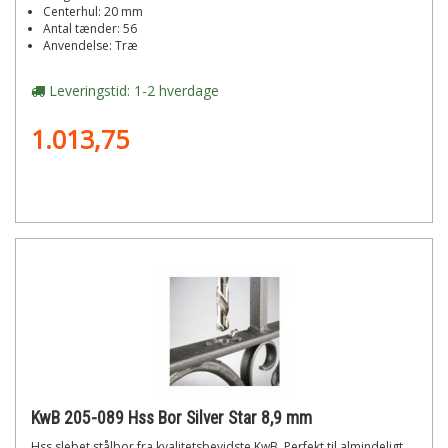
Centerhul: 20 mm
Antal tænder: 56
Anvendelse: Træ
Leveringstid: 1-2 hverdage
1.013,75
KwB 205-089 Hss Bor Silver Star 8,9 mm
Hss slebet stålbor fra kvalitetsbevidste KwB. Perfekt til almindeligt