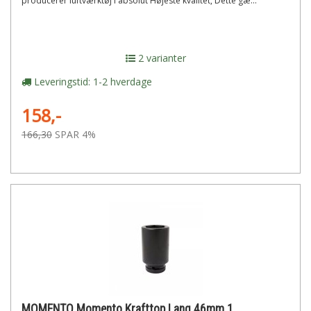
producerer luftværktøj i absolut Højeste kvalitet, Dette gæ...
2 varianter
Leveringstid: 1-2 hverdage
158,-
166,30
SPAR 4%
MOMENTO Momento Krafttop Lang 46mm 1