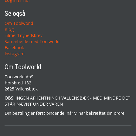
Log in til T&T
Se også
Om Toolworld
Blog
Tilmeld nyhedsbrev
Samarbejde med Toolworld
Facebook
Instagram
Om Toolworld
Toolworld ApS
Horsbred 132
2625 Vallensbæk
OBS:
INGEN AFHENTNING I VALLENSBÆK - MED MINDRE DET
STÅR NÆVNT UNDER VAREN
Din bestilling er først bindende, når vi har bekræftet din ordre.