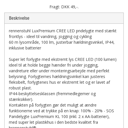
Fragt: DKK 49,-.
Beskrivelse
rennenstuhl LuxPremium CREE LED pndelygte med stærkt
frontlys - ideel til vandring, jogging og cykling
60 m lysområde, 100 lm, justerbar hældningsvinkel, IP44,
inklusive batterier
Super let forlygte med ekstremt lys CREE LED (100 lumen)
ideel til at holde begge hænder fri under jogging,
vandreture eller under monteringsarbejde med perfekt
belysning. Forlygternes hældningsvinkel kan justeres
fleksibelt, forlygtenes hus er ekstremt let og er lavet af
robust plast.
IP44-beskyttelsesklassen (fremmedlegemer og
stænksikker).
Kontakten på forlygten gør det muligt at ændre
funktionerne ved at trykke på en knap: 100% - 20% - SOS
Pandelygte LuxPremium KL 100 (inkl. 2 x AA-batterier),
med super let plastikhus i den bedste kvalitet fra
brennenstuhl®