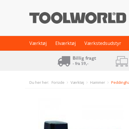
Værktøj
Elværktøj
Værkstedsudstyr
Du her her:
Forside
Værktøj
Hammer
Peddingha