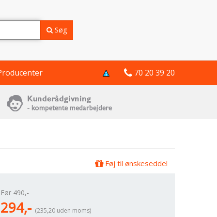
Søg
Producenter
70 20 39 20
Føj til ønskeseddel
Før
490,-
294,-
(235,20 uden moms)