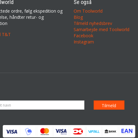
lworld
Se også
ttede ordre, følg ekspedition og
Om Toolworld
lse, håndter retur- og
Blog
tion
Tilmeld nyhedsbrev
Samarbejde med Toolworld
il T&T
Facebook
Instagram