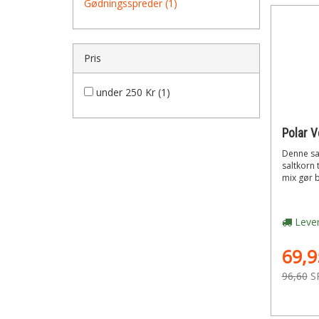
Gødningsspreder (1)
Pris
under 250 Kr (1)
Polar V
Denne sal
saltkorn 
mix gør b
Lever
69,9
96,60
S