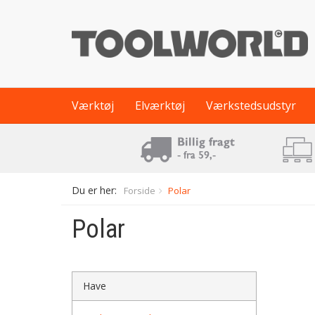
Værktøj
Elværktøj
Værkstedsudstyr
Du er her:
Forside
Polar
Polar
Have