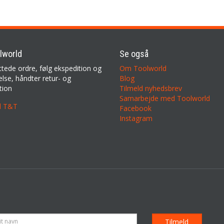
lworld
Se også
ttede ordre, følg ekspedition og
Om Toolworld
lse, håndter retur- og
Blog
tion
Tilmeld nyhedsbrev
Samarbejde med Toolworld
il T&T
Facebook
Instagram