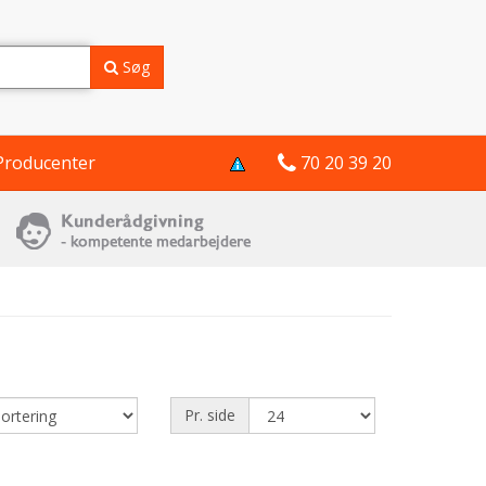
Søg
Producenter
70 20 39 20
Pr. side