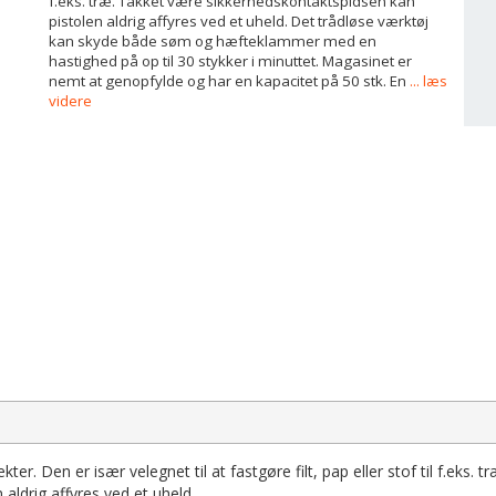
f.eks. træ. Takket være sikkerhedskontaktspidsen kan
pistolen aldrig affyres ved et uheld. Det trådløse værktøj
kan skyde både søm og hæfteklammer med en
hastighed på op til 30 stykker i minuttet. Magasinet er
nemt at genopfylde og har en kapacitet på 50 stk. En
... læs
videre
ter. Den er især velegnet til at fastgøre filt, pap eller stof til f.eks. tr
aldrig affyres ved et uheld.