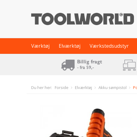
Værktøj
Elværktøj
Værkstedsudstyr
Du her her:
Forside
Elværktøj
Akku sømpistol
Po