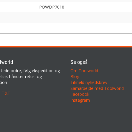
POWDP7010
lworld
Se også
ttede ordre, følg ekspedition og
Om Toolworld
lse, håndter retur- og
Blog
tion
Tilmeld nyhedsbrev
Samarbejde med Toolworld
il T&T
Facebook
Instagram