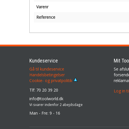
Varenr
Reference
Kundeservice
Mit Too
Gå til kundeservice
Se afslu
Handelsbetingelser
forsende
reklama
Cookie- og privatpolitik
Tlf: 70 20 39 20
Log in t
info@toolworld.dk
Vi svarer indenfor 2 abejdsdage
Man - Fre: 9 - 16