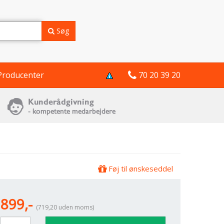
Søg
Producenter
70 20 39 20
Føj til ønskeseddel
899,-
(719,20 uden moms)