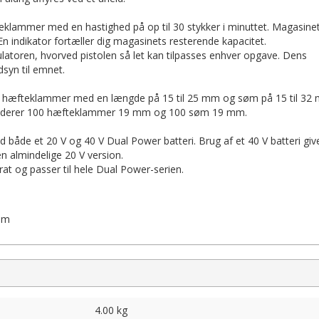
klammer med en hastighed på op til 30 stykker i minuttet. Magasinet
n indikator fortæller dig magasinets resterende kapacitet.
toren, hvorved pistolen så let kan tilpasses enhver opgave. Dens
syn til emnet.
il hæfteklammer med en længde på 15 til 25 mm og søm på 15 til 32
nkluderer 100 hæfteklammer 19 mm og 100 søm 19 mm.
både et 20 V og 40 V Dual Power batteri. Brug af et 40 V batteri giv
 almindelige 20 V version.
at og passer til hele Dual Power-serien.
mm
4.00 kg