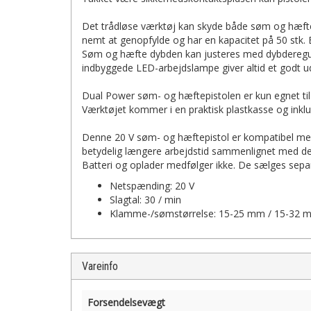
Det trådløse værktøj kan skyde både søm og hæfte
nemt at genopfylde og har en kapacitet på 50 stk. E
Søm og hæfte dybden kan justeres med dybderegula
indbyggede LED-arbejdslampe giver altid et godt ud
Dual Power søm- og hæftepistolen er kun egnet t
Værktøjet kommer i en praktisk plastkasse og i
Denne 20 V søm- og hæftepistol er kompatibel med 
betydelig længere arbejdstid sammenlignet med den
Batteri og oplader medfølger ikke. De sælges separ
Netspænding: 20 V
Slagtal: 30 / min
Klamme-/sømstørrelse: 15-25 mm / 15-32 
Vareinfo
Forsendelsevægt