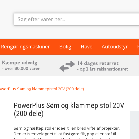
Rengøringsmaskiner
Bolig
Have
Autoudstyr
werPlus Søm og klammepistol 20V (200 dele)
PowerPlus
Søm og klammepistol 20V
(200 dele)
Søm og hæftepistol er ideel til en bred vifte af projekter.
Den er især velegnet til at fastgøre filt, pap eller stof til