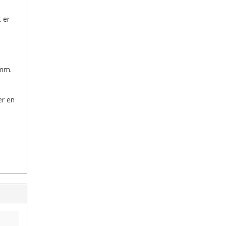
 er
 mm.
er en