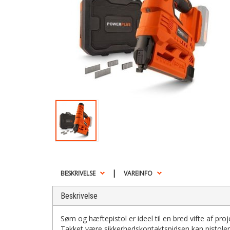
|
BESKRIVELSE
VAREINFO
Beskrivelse
Søm og hæftepistol er ideel til en bred vifte af projek
Takket være sikkerhedskontaktspidsen kan pistolen 