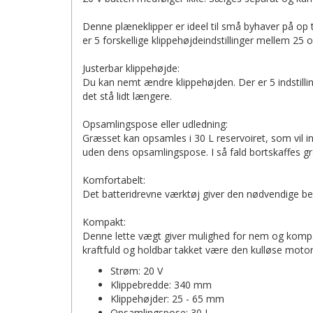
Denne plæneklipper er ideel til små byhaver på op 
er 5 forskellige klippehøjdeindstillinger mellem 25
Justerbar klippehøjde:
Du kan nemt ændre klippehøjden. Der er 5 indstilli
det stå lidt længere.
Opsamlingspose eller udledning:
Græsset kan opsamles i 30 L reservoiret, som vil 
uden dens opsamlingspose. I så fald bortskaffes 
Komfortabelt:
Det batteridrevne værktøj giver den nødvendige b
Kompakt:
Denne lette vægt giver mulighed for nem og kompa
kraftfuld og holdbar takket være den kulløse motor.
Strøm: 20 V
Klippebredde: 340 mm
Klippehøjder: 25 - 65 mm
Opsamlingspose: 30 L