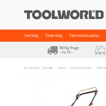
Værktøj
Elværktøj
Værkstedsudstyr
Du her her:
Forside
Have
Havemaskiner
Plæne