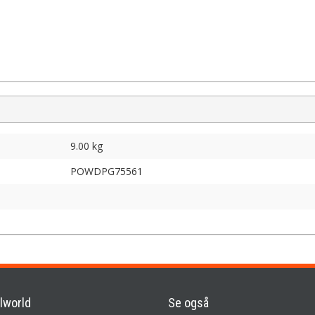
9.00 kg
POWDPG75561
lworld
Se også