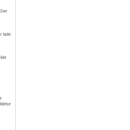
 Der
r lade
fekt
e
ldelse