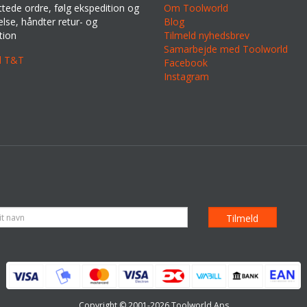
ttede ordre, følg ekspedition og
Om Toolworld
lse, håndter retur- og
Blog
tion
Tilmeld nyhedsbrev
Samarbejde med Toolworld
il T&T
Facebook
Instagram
Copyright © 2001-2026 Toolworld Aps