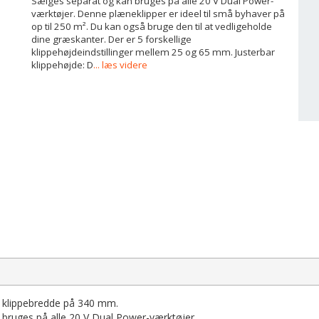
Sælges separat og kan bruges på alle 20 V Dual Power-
værktøjer. Denne plæneklipper er ideel til små byhaver på
op til 250 m². Du kan også bruge den til at vedligeholde
dine græskanter. Der er 5 forskellige
klippehøjdeindstillinger mellem 25 og 65 mm. Justerbar
klippehøjde: D
... læs videre
n klippebredde på 340 mm.
 bruges på alle 20 V Dual Power-værktøjer.