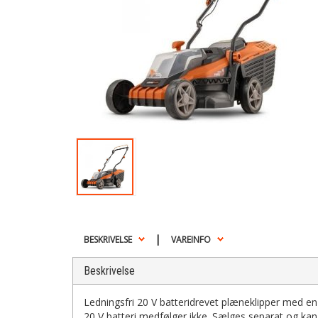
|
BESKRIVELSE
VAREINFO
Beskrivelse
Ledningsfri 20 V batteridrevet plæneklipper med e
20 V batteri medfølger ikke. Sælges separat og kan