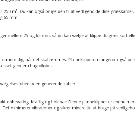
til 250 m². Du kan også bruge den til at vedligeholde dine græskanter.
 og 65 mm.
nger mellem 25 og 65 mm, så du kan vælge at klippe dit græs kort elle
informere dig, når det skal tømmes. Plæneklipperen fungerer også per
græsset gennem bagudløbet.
evægelsesfrihed uden generende kabler.
kt opbevaring. Kraftig og holdbar: Denne plæneklipper er endnu mer
 Det minimerer vibrationer og sikrer mindre tid at bruge på vedligeho