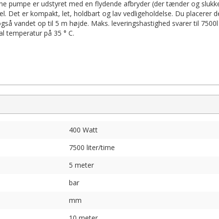
enne pumpe er udstyret med en flydende afbryder (der tænder og slukke
. Det er kompakt, let, holdbart og lav vedligeholdelse. Du placerer 
å vandet op til 5 m højde. Maks. leveringshastighed svarer til 7500l /
 temperatur på 35 ° C.
400 Watt
7500 liter/time
5 meter
bar
mm
10 meter