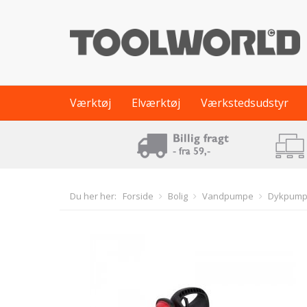
Værktøj
Elværktøj
Værkstedsudstyr
Du her her:
Forside
Bolig
Vandpumpe
Dykpum