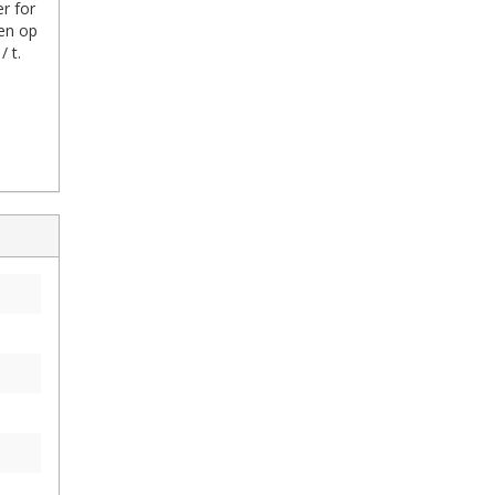
r for
den op
 t.