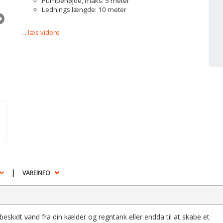
Pumpehøjde, maks: 5 meter
Lednings længde: 10 meter
... læs videre
|
VAREINFO
skidt vand fra din kælder og regntank eller endda til at skabe et