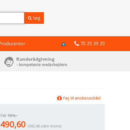
Søg
Producenter
70 20 39 20
Føj til ønskeseddel
Før
584,-
490,60
(392,48 uden moms)