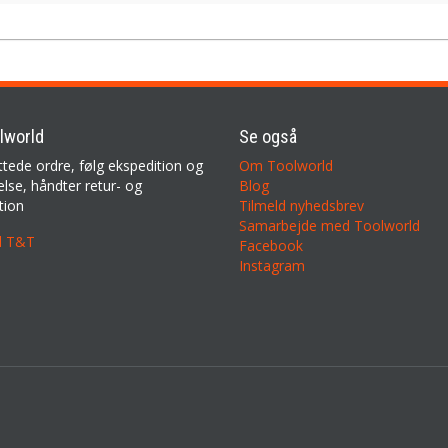
lworld
Se også
ttede ordre, følg ekspedition og
Om Toolworld
lse, håndter retur- og
Blog
tion
Tilmeld nyhedsbrev
Samarbejde med Toolworld
il T&T
Facebook
Instagram