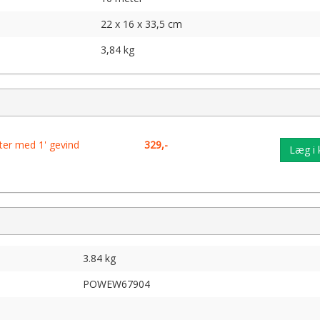
22 x 16 x 33,5 cm
3,84 kg
er med 1' gevind
329,-
Læg i 
3.84 kg
POWEW67904