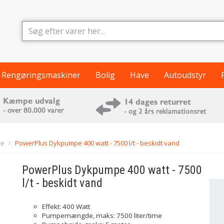
Rengøringsmaskiner
Bolig
Have
Autoudstyr
pe
PowerPlus Dykpumpe 400 watt - 7500 l/t - beskidt vand
PowerPlus
Dykpumpe 400 watt - 7500
l/t - beskidt vand
Effekt: 400 Watt
Pumpemængde, maks: 7500 liter/time