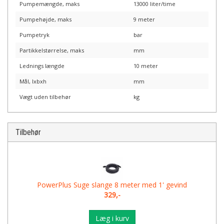
Pumpemængde, maks
13000 liter/time
Pumpehøjde, maks
9 meter
Pumpetryk
bar
Partikkelstørrelse, maks
mm
Lednings længde
10 meter
Mål, lxbxh
mm
Vægt uden tilbehør
kg
Tilbehør
PowerPlus Suge slange 8 meter med 1' gevind
329,-
Læg i kurv