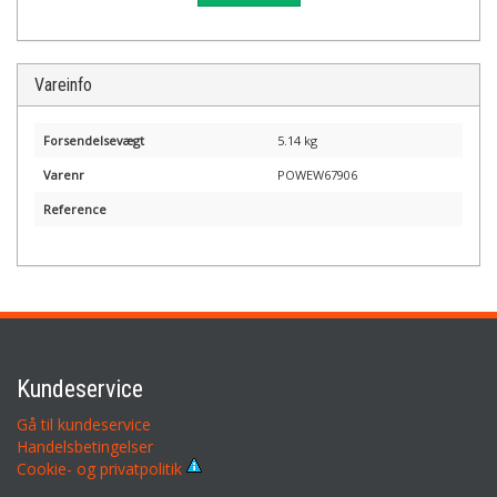
Vareinfo
Forsendelsevægt
5.14 kg
Varenr
POWEW67906
Reference
Kundeservice
Gå til kundeservice
Handelsbetingelser
Cookie- og privatpolitik