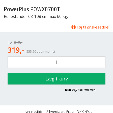
PowerPlus
POWX0700T
Rullestander 68-108 cm max 60 kg.
Føj til ønskeseddel
Før
379,-
319,-
(255,20 uden moms)
Læg i kurv
Leveringstid: 1-2 hverdage. Fragt: DKK 49,-.