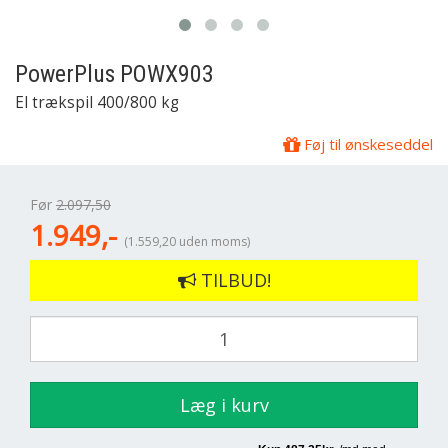
PowerPlus
POWX903
El trækspil 400/800 kg
Føj til ønskeseddel
Før
2.097,50
1.949,-
(1.559,20 uden moms)
TILBUD!
Læg i kurv