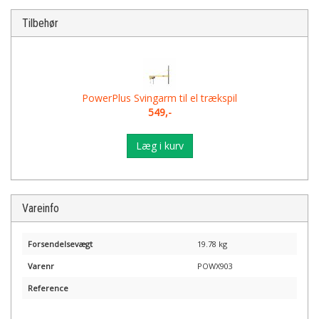
Tilbehør
PowerPlus Svingarm til el trækspil
549,-
Læg i kurv
Vareinfo
Forsendelsevægt
19.78 kg
Varenr
POWX903
Reference