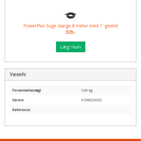
PowerPlus Suge slange 8 meter med 1' gevind
329,-
Læg i kurv
Vareinfo
Forsendelsevægt
5.00 kg
Varenr
POWXG9535
Reference