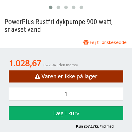
PowerPlus
Rustfri dykpumpe 900 watt,
snavset vand
Føj til ønskeseddel
1.028,67
(822,94 uden moms)
Varen er ikke på lager
Læg i kurv