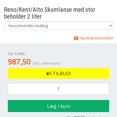
Reno/Kent/Alto Skumlanse med stor
beholder 2 liter
Føj til ønskeseddel
Før
1.395,-
987,50
(790,- uden moms)
TILBUD!
Læg i kurv