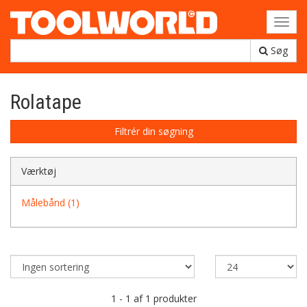
Toggl
navig
Søg
Rolatape
Filtrér din søgning
Værktøj
Målebånd (1)
1 - 1 af 1 produkter