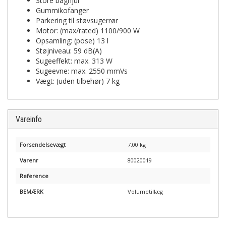
Store baghjul
Gummikofanger
Parkering til støvsugerrør
Motor: (max/rated) 1100/900 W
Opsamling: (pose) 13 l
Støjniveau: 59 dB(A)
Sugeeffekt: max. 313 W
Sugeevne: max. 2550 mmVs
Vægt: (uden tilbehør) 7 kg
Vareinfo
Forsendelsevægt
7.00 kg
Varenr
80020019
Reference
BEMÆRK
Volumetillæg