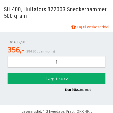
SH 400, Hultafors 822003 Snedkerhammer
500 gram
Føj til ønskeseddel
Før
627,50
356,-
(284,80 uden moms)
Læg i kurv
Leveringstid: 1-2 hverdage. Fragt: DKK 49,-.