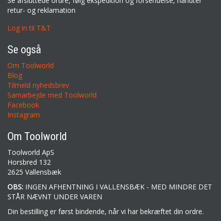
Se afsluttede ordre, følg ekspedition og forsendelse, håndter
retur- og reklamation
Log in til T&T
Se også
Om Toolworld
Blog
Tilmeld nyhedsbrev
Samarbejde med Toolworld
Facebook
Instagram
Om Toolworld
Toolworld ApS
Horsbred 132
2625 Vallensbæk
OBS:
INGEN AFHENTNING I VALLENSBÆK - MED MINDRE DET
STÅR NÆVNT UNDER VAREN
Din bestilling er først bindende, når vi har bekræftet din ordre.