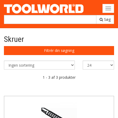
Toggl
navig
Søg
Skruer
Filtrér din søgning
1 - 3 af 3 produkter