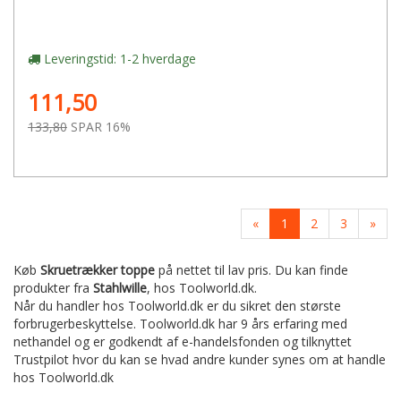
Leveringstid: 1-2 hverdage
111,50
133,80
SPAR 16%
«
1
2
3
»
Køb
Skruetrækker toppe
på nettet til lav pris. Du kan finde
produkter fra
Stahlwille
,
hos Toolworld.dk.
Når du handler hos Toolworld.dk er du sikret den største
forbrugerbeskyttelse. Toolworld.dk har 9 års erfaring med
nethandel og er godkendt af e-handelsfonden og tilknyttet
Trustpilot hvor du kan se hvad andre kunder synes om at handle
hos Toolworld.dk