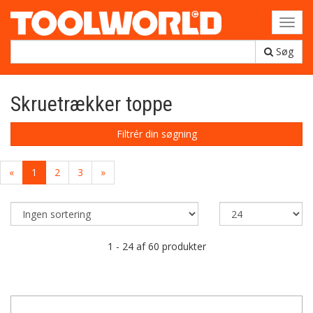
Toggl
navig
Søg
Skruetrækker toppe
Filtrér din søgning
«
1
2
3
»
1 - 24 af 60 produkter