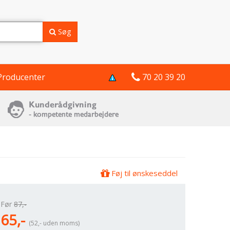
Søg
Producenter
70 20 39 20
Føj til ønskeseddel
Før
87,-
65,-
(52,- uden moms)