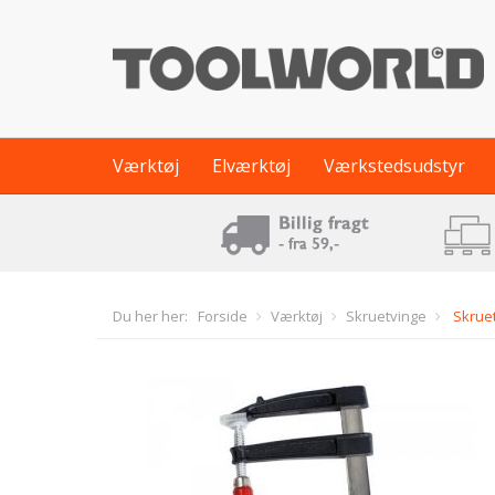
Værktøj
Elværktøj
Værkstedsudstyr
Du her her:
Forside
Værktøj
Skruetvinge
Skruet