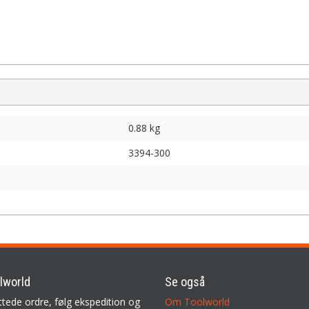
0.88 kg
3394-300
lworld
Se også
ttede ordre, følg ekspedition og
Om Toolworld