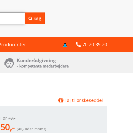
Søg
Producenter
70 20 39 20
Føj til ønskeseddel
Før
70,-
50,-
(40,- uden moms)