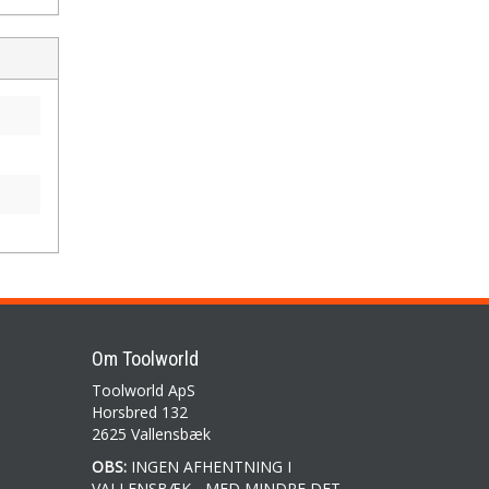
Om Toolworld
Toolworld ApS
Horsbred 132
2625 Vallensbæk
OBS:
INGEN AFHENTNING I
VALLENSBÆK - MED MINDRE DET