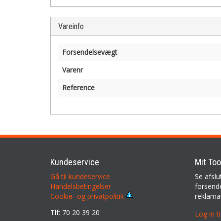
Vareinfo
Forsendelsevægt
Varenr
Reference
Kundeservice
Mit Too
Gå til kundeservice
Se afslu
Handelsbetingelser
forsende
reklama
Cookie- og privatpolitik
Tlf: 70 20 39 20
Log in t