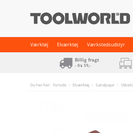
Værktøj
Elværktøj
Værkstedsudstyr
Du her her:
Forside
Elværktøj
Sandpapir
Slibe