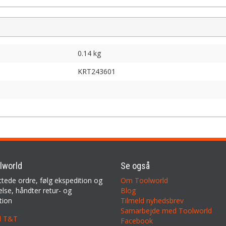
0.14 kg
KRT243601
lworld
Se også
ttede ordre, følg ekspedition og
Om Toolworld
lse, håndter retur- og
Blog
tion
Tilmeld nyhedsbrev
Samarbejde med Toolworld
il T&T
Facebook