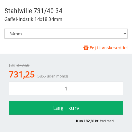
Stahlwille
731/40 34
Gaffel-indstik 14x18 34mm
Føj til ønskeseddel
Før
877,50
731,25
(585,- uden moms)
Læg i kurv