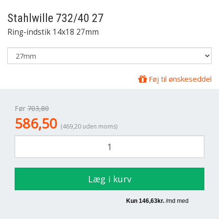
Stahlwille
732/40 27
Ring-indstik 14x18 27mm
Føj til ønskeseddel
Før
703,80
586,50
(469,20 uden moms)
Læg i kurv