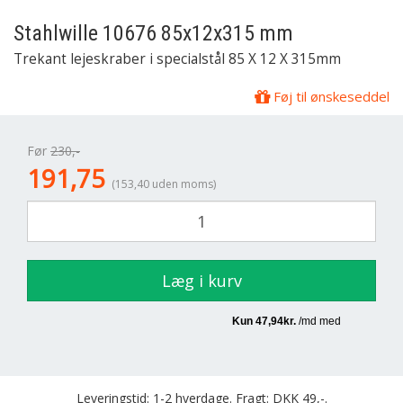
Stahlwille
10676 85x12x315 mm
Trekant lejeskraber i specialstål 85 X 12 X 315mm
Føj til ønskeseddel
Før
230,-
191,75
(153,40 uden moms)
Læg i kurv
Leveringstid: 1-2 hverdage. Fragt: DKK 49,-.