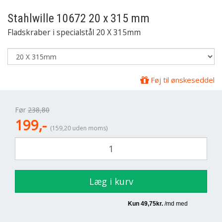
Stahlwille
10672 20 x 315 mm
Fladskraber i specialstål 20 X 315mm
Føj til ønskeseddel
Før
238,80
199,-
(159,20 uden moms)
Læg i kurv