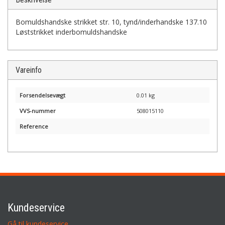
Bomuldshandske strikket str. 10, tynd/inderhandske 137.10
Løststrikket inderbomuldshandske
Vareinfo
Forsendelsevægt
0.01 kg
VVS-nummer
508015110
Reference
Kundeservice
Gå til kundeservice