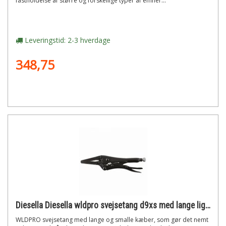
fastholdelse af større og forskellige typer af emner...
Leveringstid: 2-3 hverdage
348,75
Diesella Diesella wldpro svejsetang d9xs med lange lige kæber (125mm/5)"
WLDPRO svejsetang med lange og smalle kæber, som gør det nemt