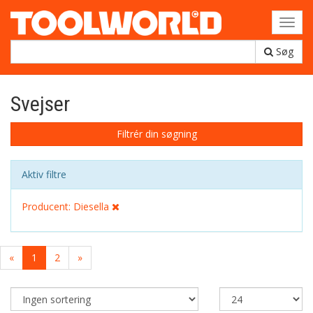
Toggl
navig
Søg
Svejser
Filtrér din søgning
Aktiv filtre
Producent: Diesella
«
1
2
»