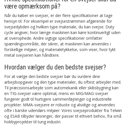
være opmærksom på?
Når du køber en svejser, er der flere specifikationer at tage
hensyn til. For eksempel er svejsestrømmen afgørende for
svejsedybden og hvilken type materiale, du kan svejse. Duty
cycle angiver, hvor længe maskinen kan køre kontinuerligt uden
at overophede. Andre vigtige specifikationer omfatter
spændingsområde, der sikrer, at maskinen kan anvendes i
forskellige miljøer, og materialetykkelse, som viser, hvor tykt
metal svejseren kan håndtere.
Hvordan vælger du den bedste svejser?
For at vælge den bedste svejser bør du vurdere dine
arbejdsopgaver og den type materialer, du oftest arbejder med.
Til præcisionsarbejde som automekanik eller skibsbygning kan
en TIG-svejser være optimal, mens en MIG/MAG-svejser
fungerer godt til hurtigere sammenføjninger og industrielle
projekter. MMA-svejsere er robuste og alsidige og anvendes
ofte i barske udendørs miljøer. Vores svejseprodukter fra Telwin
og ESAB tilbyder løsninger, der passer til ethvert behov, fra små
hobbyprojekter til tung industri.