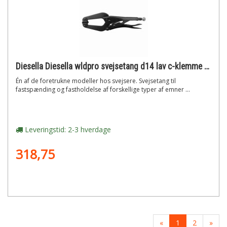
Diesella Diesella wldpro svejsetang d14 lav c-klemme runde tryksko (280mm/11)"
Én af de foretrukne modeller hos svejsere. Svejsetang til
fastspænding og fastholdelse af forskellige typer af emner ...
Leveringstid: 2-3 hverdage
318,75
«
1
2
»