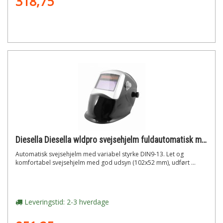
318,75
Diesella Diesella wldpro svejsehjelm fuldautomatisk med variabel din 9-13 (sort grundfarve med sølvramme)
Automatisk svejsehjelm med variabel styrke DIN9-13. Let og
komfortabel svejsehjelm med god udsyn (102x52 mm), udført ...
Leveringstid: 2-3 hverdage