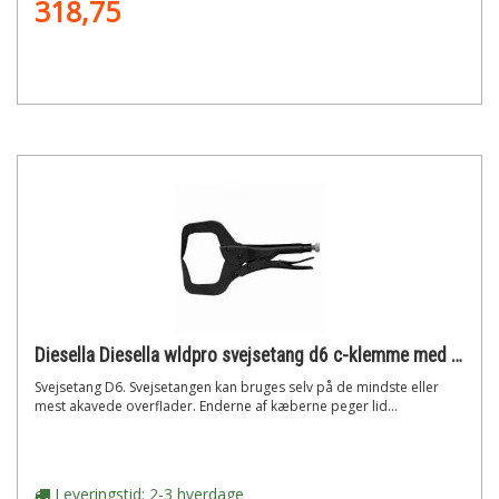
318,75
Diesella Diesella wldpro svejsetang d6 c-klemme med spidse kæber (280mm/11)"
Svejsetang D6. Svejsetangen kan bruges selv på de mindste eller
mest akavede overflader. Enderne af kæberne peger lid...
Leveringstid: 2-3 hverdage