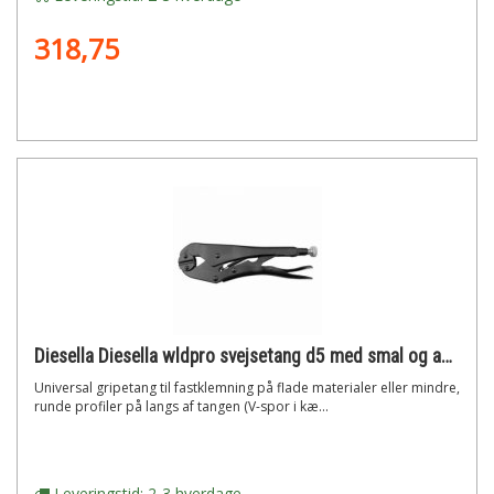
318,75
Diesella Diesella wldpro svejsetang d5 med smal og aflang tryksko (230mm/9)"
Universal gripetang til fastklemning på flade materialer eller mindre,
runde profiler på langs af tangen (V-spor i kæ...
Leveringstid: 2-3 hverdage