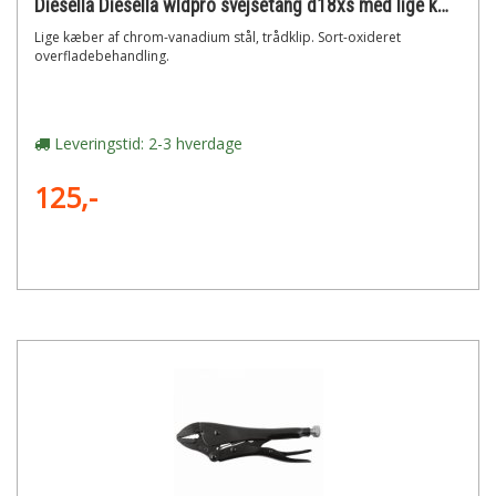
Diesella Diesella wldpro svejsetang d18xs med lige kæber (125mm/5)"
Lige kæber af chrom-vanadium stål, trådklip. Sort-oxideret
overfladebehandling.
Leveringstid: 2-3 hverdage
125,-