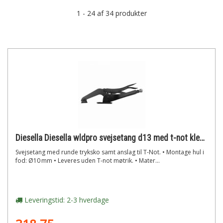
1 - 24 af 34 produkter
Diesella Diesella wldpro svejsetang d13 med t-not klemme og rund tryksko (280mm/11)"
Svejsetang med runde tryksko samt anslag til T-Not. • Montage hul i
fod: Ø10 mm • Leveres uden T-not møtrik. • Mater...
Leveringstid: 2-3 hverdage