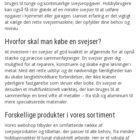
bruges til tunge og kontinuerlige svejseopgaver. Hobbybrugere
kan også få stor glæde af en mindre svejser til at udføre
opgaver i hjemmet eller garagen. Uanset erfaring er det vigtigt
at vælge den rette svejsemaskine, der opfylder dine behov og
niveau.
Hvorfor skal man købe en svejser?
At investere i en svejser af god kvalitet er afgørende for at opnå
stærke og præcise sammenføjninger. En svejser giver dig
mulighed for at reparere, konstruere og skabe egne løsninger i
metal. Med det rette udstyr og de nødvendige færdigheder kan
du skabe langtidsholdbare forbindelser, der ikke kræver
yderligere fastgørelse som skruer eller bolte. En svejser er
desuden et multifunktionelt værktøj, der kan bruges til at
sammenføje en bred vifte af metaller – fra stål og aluminium til
mere specialiserede materialer.
Forskellige produkter i vores sortiment
Vores webshop tilbyder en omfattende række af
svejseprodukter og tilbehør, der passer til alle behov, fra mindre
hobbyprojekter til tungt industrielt arbejde. Her er et udvalg af