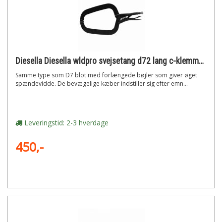
Diesella Diesella wldpro svejsetang d72 lang c-klemme med runde tryksko (410mm/16)"
Samme type som D7 blot med forlængede bøjler som giver øget
spændevidde. De bevægelige kæber indstiller sig efter emn...
Leveringstid: 2-3 hverdage
450,-