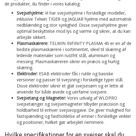
de produkter, du finder i vores katalog:
Svejsehjelme:
Vi har svejsehjelme i forskellige modeller,
inklusive Telwin TIGER og JAGUAR hjelme med automatisk
nedblænding og stor synlighed. Disse svejsehjelme giver
optimal beskyttelse mod lys og varme og sikrer, at du kan
arbejde sikkert.
Plasmaskærere:
TELWIN INFINITY PLASMA 40 er en af de
bedste plasmaskærere i sortimentet, ideel til skæring af
ledende materialer som rustfrit stål, aluminium og
messing. Plasmaskæreren sikrer en præcis og hurtig
skæring.
Elektroder:
ESAB elektroder fås i rutile og basiske
versioner og passer til svejsning i forskellige typer stål.
Disse elektroder sikrer et glat svejsesøm og er lette at
anvende for både øvede og uerfarne svejsere.
Svejsetang og Magneter:
Vores udvalg af WLDPRO
svejsetænger og svejsemagneter tilbyder præcision og
holdbarhed til enhver svejseopgave. De giver mulighed for
fastspænding og fastholdelse af emner i forskellige vinkler
og positioner, hvilket gør arbejdet nemmere.
Hvilke specifikationer for en svejser skal du