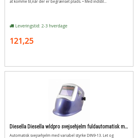
at komme til,når der er begrænset plads. • Med indstil...
Leveringstid: 2-3 hverdage
121,25
Diesella Diesella wldpro svejsehjelm fuldautomatisk med variabel din 9-13 (blå grundfarve med sølvramme)
Automatisk svejsehjelm med variabel styrke DIN9-13. Let og