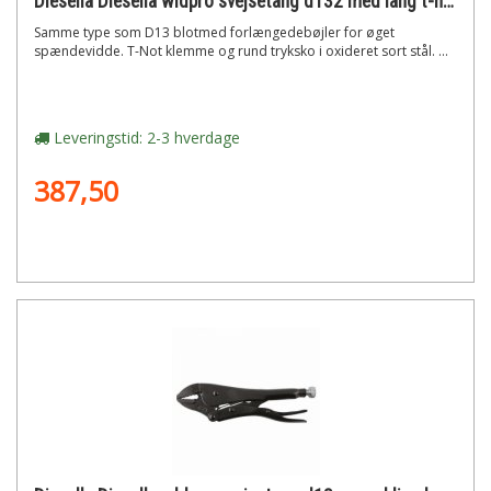
Diesella Diesella wldpro svejsetang d132 med lang t-not klemme (410mm/16)"
Samme type som D13 blotmed forlængedebøjler for øget
spændevidde. T-Not klemme og rund tryksko i oxideret sort stål. ...
Leveringstid: 2-3 hverdage
387,50