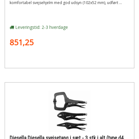
komfortabel svejsehjelm med god udsyn (102x52 mm), udført ...
Leveringstid: 2-3 hverdage
851,25
Diesella Diesella svejsetang i sæt - 3 stk i alt (type d4, d7 og d9)