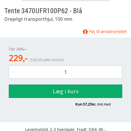
Tente
3470UFR100P62 - Blå
Drejeligt transporthjul, 100 mm
Føj til ønskeseddel
Før
299,-
229,-
(183,20 uden moms)
Læg i kurv
Leveringstid: 2-3 hverdage. Fragt: DKK 49,-.