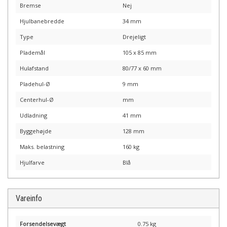
Bremse
Nej
Hjulbanebredde
34 mm
Type
Drejeligt
Plademål
105 x 85 mm
Hulafstand
80/77 x 60 mm
Pladehul-Ø
9 mm
Centerhul-Ø
mm
Udladning
41 mm
Byggehøjde
128 mm
Maks. belastning
160 kg
Hjulfarve
Blå
Vareinfo
Forsendelsevægt
0.75 kg