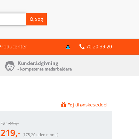
Søg
Producenter
70 20 39 20
Føj til ønskeseddel
Før
345,-
219,-
(175,20 uden moms)