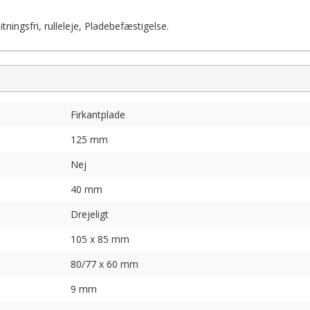
ningsfri, rulleleje, Pladebefæstigelse.
Firkantplade
125 mm
Nej
40 mm
Drejeligt
105 x 85 mm
80/77 x 60 mm
9 mm