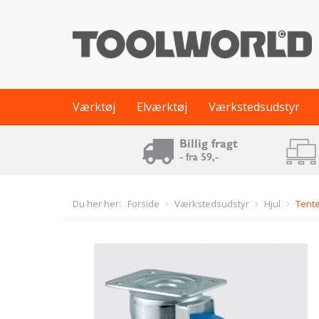
Værktøj
Elværktøj
Værkstedsudstyr
Du her her:
Forside
Værkstedsudstyr
Hjul
Tent