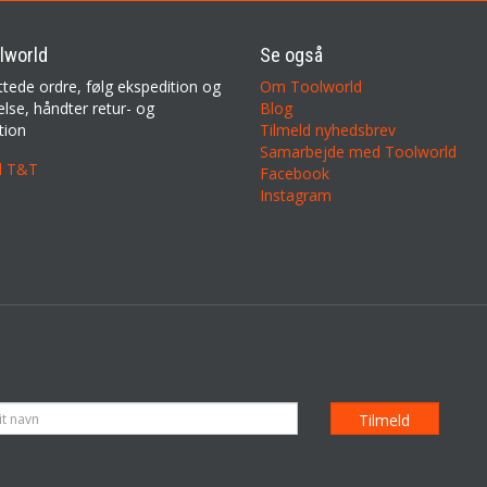
lworld
Se også
ttede ordre, følg ekspedition og
Om Toolworld
lse, håndter retur- og
Blog
tion
Tilmeld nyhedsbrev
Samarbejde med Toolworld
il T&T
Facebook
Instagram