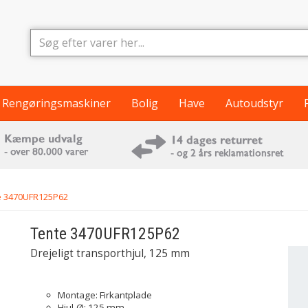
Rengøringsmaskiner
Bolig
Have
Autoudstyr
e 3470UFR125P62
Tente
3470UFR125P62
Drejeligt transporthjul, 125 mm
Montage: Firkantplade
Hjul-Ø: 125 mm