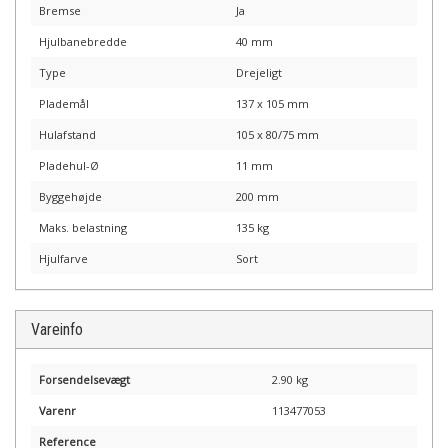
Bremse
Ja
Hjulbanebredde
40 mm
Type
Drejeligt
Plademål
137 x 105 mm
Hulafstand
105 x 80/75 mm
Pladehul-Ø
11 mm
Byggehøjde
200 mm
Maks. belastning
135 kg
Hjulfarve
Sort
Vareinfo
Forsendelsevægt
2.90 kg
Varenr
113477053
Reference