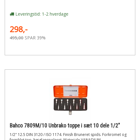
Leveringstid: 1-2 hverdage
298,-
495,00
SPAR 39%
Bahco 7809M/10 Unbrako toppe i sæt 10 dele 1/2"
1/2" 12.5 DIN 3120 / ISO 1174. Finish Bruneret spids. Forkromet og
forniklet top, højglanspoleret. Materiale VANADIUM...