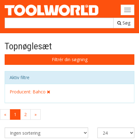
Toggl
navig
Søg
Topnøglesæt
Filtrér din søgning
Aktiv filtre
Producent: Bahco
«
1
2
»