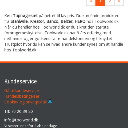
«
1
2
»
Køb
Topnøglesæt
på nettet til lav pris. Du kan finde produkter
fra
Stahlwille
,
Kreator
,
Bahco
,
Belzer
,
HERO
hos Toolworld.dk.
Når du handler hos Toolworld.dk er du sikret den største
forbrugerbeskyttelse. Toolworld.dk har 9 års erfaring med
nethandel og er godkendt af e-handelsfonden og tilknyttet
Trustpilot hvor du kan se hvad andre kunder synes om at handle
hos Toolworld.dk
Kundeservice
Gå til kundeservice
Handelsbetingelser
Cookie- og privatpolitik
Tlf: 70 20 39 20
info@toolworld.dk
Vi svarer indenfor 2 abejdsdage