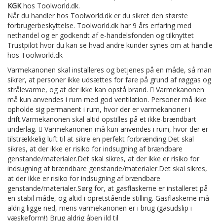
KGK
hos Toolworld.dk.
Når du handler hos Toolworld.dk er du sikret den største
forbrugerbeskyttelse. Toolworld.dk har 9 års erfaring med
nethandel og er godkendt af e-handelsfonden og tilknyttet
Trustpilot hvor du kan se hvad andre kunder synes om at handle
hos Toolworld.dk
Varmekanonen skal installeres og betjenes på en måde, så man
sikrer, at personer ikke udsættes for fare på grund af røggas og
strålevarme, og at der ikke kan opstå brand.  Varmekanonen
må kun anvendes i rum med god ventilation. Personer må ikke
opholde sig permanent i rum, hvor der er varmekanoner i
drift.Varmekanonen skal altid opstilles på et ikke-brændbart
underlag.  Varmekanonen må kun anvendes i rum, hvor der er
tilstrækkelig luft til at sikre en perfekt forbrænding.Det skal
sikres, at der ikke er risiko for indsugning af brændbare
genstande/materialer.Det skal sikres, at der ikke er risiko for
indsugning af brændbare genstande/materialer.Det skal sikres,
at der ikke er risiko for indsugning af brændbare
genstande/materialer.Sørg for, at gasflaskerne er installeret på
en stabil måde, og altid i opretstående stilling. Gasflaskerne må
aldrig ligge ned, mens varmekanonen er i brug (gasudslip i
væskeform!) Brug aldrig åben ild til