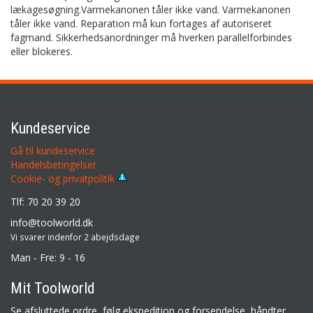
lækagesøgning.Varmekanonen tåler ikke vand. Varmekanonen
tåler ikke vand. Reparation må kun fortages af autoriseret
fagmand. Sikkerhedsanordninger må hverken parallelforbindes
eller blokeres.
Kundeservice
Gå til kundeservice
Handelsbetingelser
Cookie- og privatpolitik
Tlf: 70 20 39 20
info@toolworld.dk
Vi svarer indenfor 2 abejdsdage
Man - Fre: 9 - 16
Mit Toolworld
Se afsluttede ordre, følg ekspedition og forsendelse, håndter