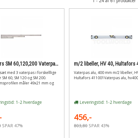
1 - 24 af 61 produkter
Hultafors SM 60,120,200 Vaterpas i aluminium 3 stk.
æt med 3 vaterpas i forskelllige
Vaterpas alu, 400 mm m/2 libeller, H
r SM 60, SM 120 og SM 200.
Hultafors 411001Vaterpas alu, hv4
msprofilen måler 49x21 mm og
ingstid: 1-2 hverdage
Leveringstid: 1-2 hverdage
-
456,-
0
SPAR 47%
803,80
SPAR 43%