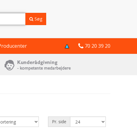
Søg
Producenter
70 20 39 20
Pr. side