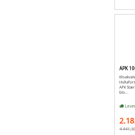
Kloakvat
Hultafor
APK Stær
blo...
Lever
2.18
4.441,3