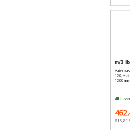
Vaterpas
120, Hul
1200 mm
Lever
462,
813,80