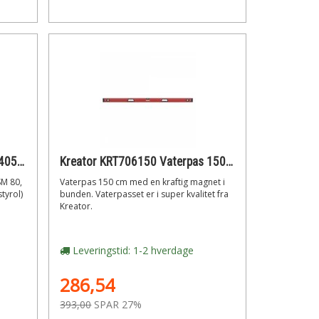
m/2 libeller, SM 80, Hultafors 405861 Vaterpas GDS, 800 mm
Kreator KRT706150 Vaterpas 150 cm kraftig magnet i bunden
SM 80,
Vaterpas 150 cm med en kraftig magnet i
tyrol)
bunden. Vaterpasset er i super kvalitet fra
Kreator.
Leveringstid: 1-2 hverdage
286,54
393,00
SPAR 27%