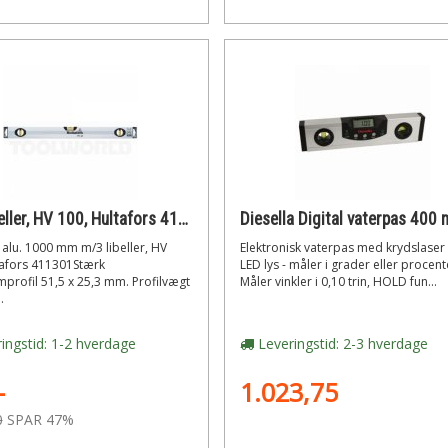
m/3 libeller, HV 100, Hultafors 411301 Vaterpas alu. 1000 mm
alu. 1000 mm m/3 libeller, HV
Elektronisk vaterpas med krydslaser
tafors 411301Stærk
LED lys - måler i grader eller procent
profil 51,5 x 25,3 mm. Profilvægt
Måler vinkler i 0,10 trin, HOLD fun...
.
ingstid: 1-2 hverdage
Leveringstid: 2-3 hverdage
-
1.023,75
0
SPAR 47%