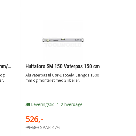
Diesella Digital vaterpas 400 mm/0,05° med +- laser- og led lys
Hultafors SM 150 Vaterpas 150 cm
 og
Alu vaterpas til Gør-Det-Selv. Længde 1500
er.
mm og monteret med 3 libeller.
Leveringstid: 1-2 hverdage
526,-
998,80
SPAR 47%