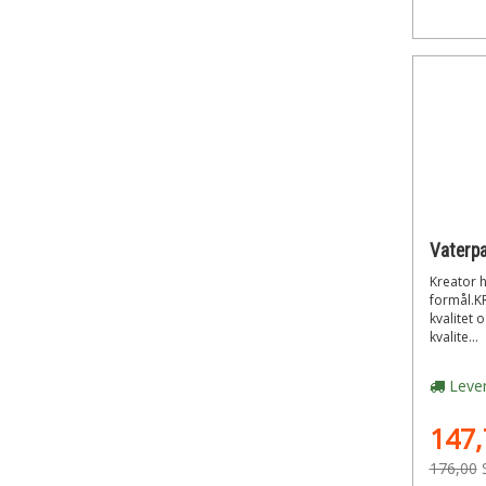
Kreator h
formål.K
kvalitet 
kvalite...
Lever
147,
176,00