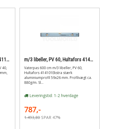
m/2 libeller, HV 40, Hultafors 411001 Vaterpas alu, 400 mm
m/3 libeller, PV 60, Hultafors 414101 Vaterpas 600 cm
V 40,
Vaterpas 600 cm m/3 libeller, PV 60,
00mm,
Hultafors 414101Ekstra stærk
aluminiumprofil 59x26 mm. Profilvægt ca.
880g/m. Sl...
Leveringstid: 1-2 hverdage
787,-
1.493,80
SPAR 47%