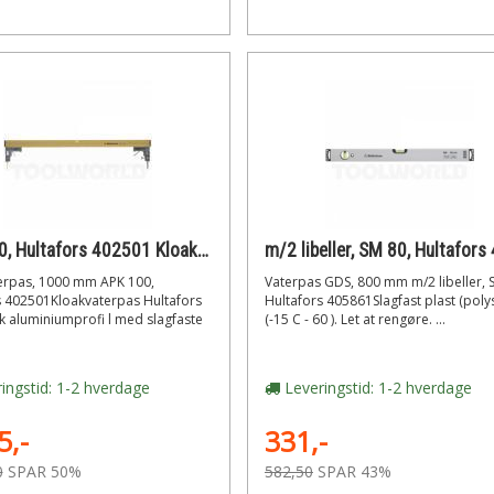
APK 100, Hultafors 402501 Kloakvaterpas, 1000 mm
erpas, 1000 mm APK 100,
Vaterpas GDS, 800 mm m/2 libeller, 
s 402501Kloakvaterpas Hultafors
Hultafors 405861Slagfast plast (polys
k aluminiumprofi l med slagfaste
(-15 C - 60 ). Let at rengøre. ...
ingstid: 1-2 hverdage
Leveringstid: 1-2 hverdage
5,-
331,-
0
SPAR 50%
582,50
SPAR 43%