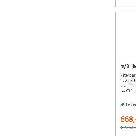
Vaterpas 
100, Hul
aluminium
ca. 630g..
Lever
668,
1.266,3