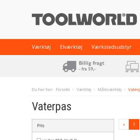
Værktøj
Elværktøj
Værkstedsudstyr
Du her her:
Forside
Værktøj
Måleværktøj
Vater
Vaterpas
«
1
Pris