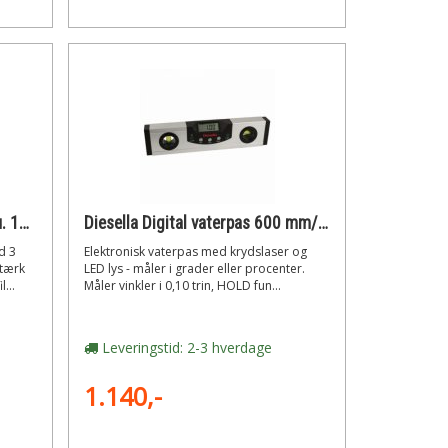
Hultafors HV 180 Vaterpas alu. 1800 mm
Diesella Digital vaterpas 600 mm/0,05° med +-laser- og led lys
d 3
Elektronisk vaterpas med krydslaser og
Stærk
LED lys - måler i grader eller procenter.
...
Måler vinkler i 0,10 trin, HOLD fun...
Leveringstid: 2-3 hverdage
1.140,-