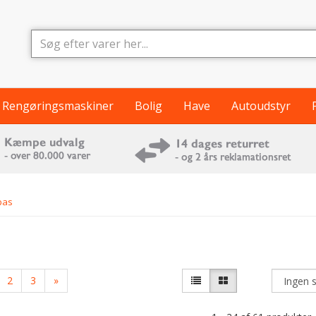
Rengøringsmaskiner
Bolig
Have
Autoudstyr
pas
2
3
»