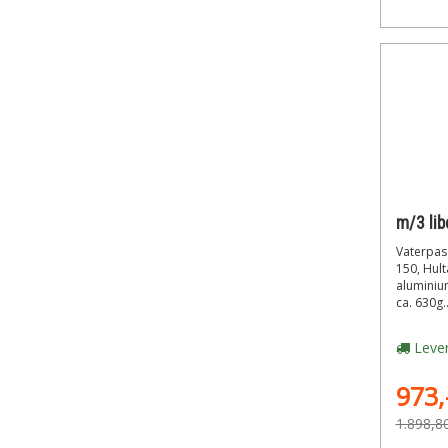
Vaterpas 
150, Hul
aluminium
ca. 630g..
Lever
973,
1.898,8