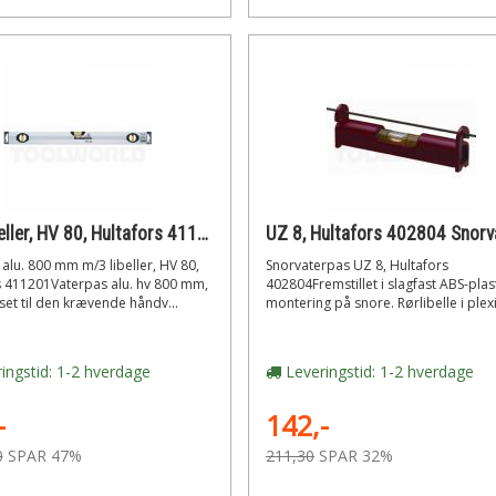
m/3 libeller, HV 80, Hultafors 411201 Vaterpas alu. 800 mm
alu. 800 mm m/3 libeller, HV 80,
Snorvaterpas UZ 8, Hultafors
s 411201Vaterpas alu. hv 800 mm,
402804Fremstillet i slagfast ABS-plast
et til den krævende håndv...
montering på snore. Rørlibelle i plexi
ingstid: 1-2 hverdage
Leveringstid: 1-2 hverdage
-
142,-
0
SPAR 47%
211,30
SPAR 32%