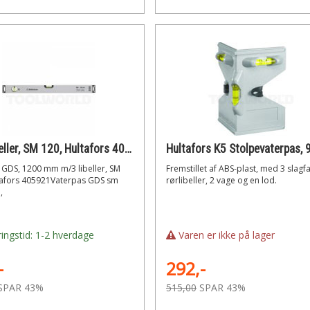
m/3 libeller, SM 120, Hultafors 405921 Vaterpas GDS, 1200 mm
 GDS, 1200 mm m/3 libeller, SM
Fremstillet af ABS-plast, med 3 slagf
tafors 405921Vaterpas GDS sm
rørlibeller, 2 vage og en lod.
,
ingstid: 1-2 hverdage
Varen er ikke på lager
-
292,-
SPAR 43%
515,00
SPAR 43%