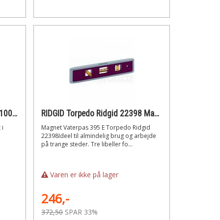
Kreator KRT706100 Vaterpas 100 cm, kraftig magnet i bunden
RIDGID Torpedo Ridgid 22398 Magnet Vaterpas 395 E
 i
Magnet Vaterpas 395 E Torpedo Ridgid
22398Ideel til almindelig brug og arbejde
på trange steder. Tre libeller fo...
Varen er ikke på lager
246,-
372,50
SPAR 33%