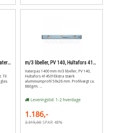
UZ 8, Hultafors 402804 Snorvaterpas
m/3 libeller, PV 140, Hultafors 414501 Vaterpas 1400 mm
Vaterpas 1400 mm m/3 libeller, PV 140,
. Til
Hultafors 414501Ekstra stærk
glas.
aluminiumprofil 59x26 mm. Profilvægt ca.
880g/m. ...
Leveringstid: 1-2 hverdage
1.186,-
2.315,00
SPAR 48%