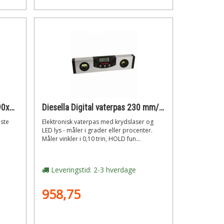
Hultafors K5 Stolpevaterpas, 90x140 mm
Diesella Digital vaterpas 230 mm/0,05° med +-laser- og led lys
aste
Elektronisk vaterpas med krydslaser og
LED lys - måler i grader eller procenter.
Måler vinkler i 0,10 trin, HOLD fun...
Leveringstid: 2-3 hverdage
958,75