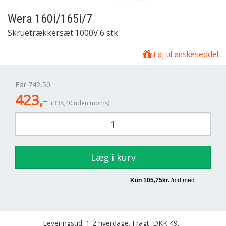
Wera
160i/165i/7
Skruetrækkersæt 1000V 6 stk
Føj til ønskeseddel
Før
742,50
423,-
(338,40 uden moms)
Læg i kurv
Leveringstid: 1-2 hverdage. Fragt: DKK 49,-.