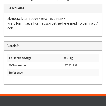
Beskrivelse
Skruetrækker 1000V Wera 160i/165i/7
Kraft form, set sikkerhedsskruetrækkere med holder, i alt 7
dele.
Vareinfo
Forsendelsevægt
0.60 kg
VVS-nummer
503901967
Reference