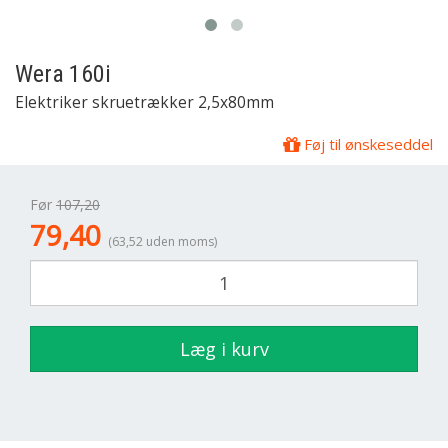
Wera
160i
Elektriker skruetrækker 2,5x80mm
Føj til ønskeseddel
Før
107,20
79,40
(63,52 uden moms)
Læg i kurv