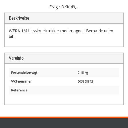
Fragt: DKK 49,-.
Beskrivelse
WERA 1/4 bitsskruetrækker med magnet. Bemærk: uden
bit.
Vareinfo
Forsendelsevægt
0.15 kg
VVS-nummer
503958812
Reference