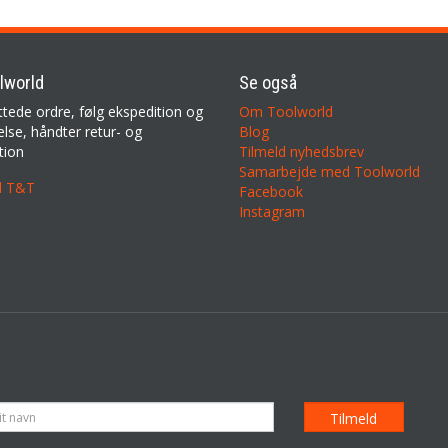
lworld
Se også
ttede ordre, følg ekspedition og
Om Toolworld
lse, håndter retur- og
Blog
tion
Tilmeld nyhedsbrev
Samarbejde med Toolworld
il T&T
Facebook
Instagram