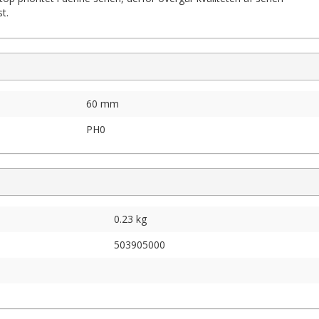
t.
60 mm
PH0
0.23 kg
503905000