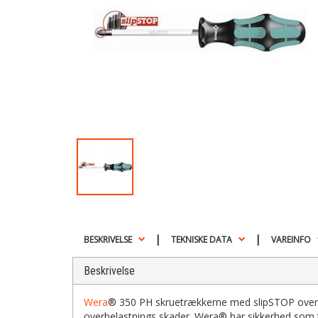
|
|
BESKRIVELSE
TEKNISKE DATA
VAREINFO
Beskrivelse
Wera
® 350 PH skruetrækkerne med slipSTOP overf
overbelastnings skader. Wera® har sikkerhed som top