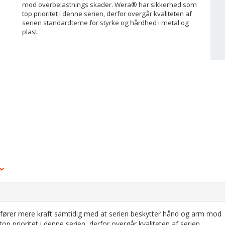
mod overbelastnings skader. Wera® har sikkerhed som
top prioritet i denne serien, derfor overgår kvaliteten af
serien standardterne for styrke og hårdhed i metal og
plast.
ører mere kraft samtidig med at serien beskytter hånd og arm mod
 prioritet i denne serien, derfor overgår kvaliteten af serien