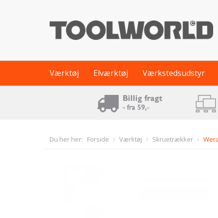
Værktøj
Elværktøj
Værkstedsudstyr
Du her her:
Forside
Værktøj
Skruetrækker
Wera