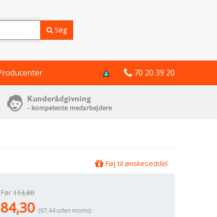
Søg
Producenter
70 20 39 20
Føj til ønskeseddel
Før
113,80
84,30
(67,44 uden moms)