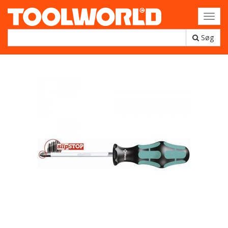
Toggl
navig
Søg