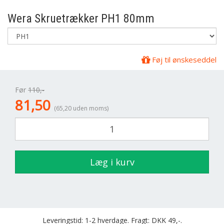
Wera
Skruetrækker PH1 80mm
Føj til ønskeseddel
Før
110,-
81,50
(65,20 uden moms)
Læg i kurv
Leveringstid: 1-2 hverdage. Fragt: DKK 49,-.