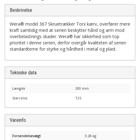
Beskrivelse
Wera® model 367 Skruetrækker Torx kærv, overfører mere
kraft samtidig med at serien beskytter hånd og arm mod
overbelastnings skader. Wera® har sikkerhed som top
prioritet i denne serien, derfor overgår kvaliteten af serien
standardterne for styrke og hårdhed i metal og plast.
Tekniske data
Længde
200 mm
Størrelse
T25
Vareinfo
Forsendelsevægt
0.28 kg