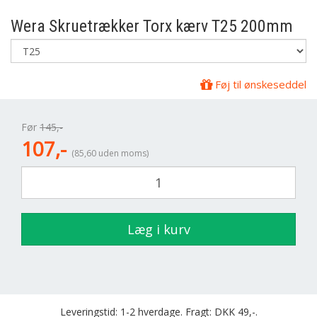
Wera
Skruetrækker Torx kærv T25 200mm
Føj til ønskeseddel
Før
145,-
107,-
(85,60 uden moms)
Læg i kurv
Leveringstid: 1-2 hverdage. Fragt: DKK 49,-.