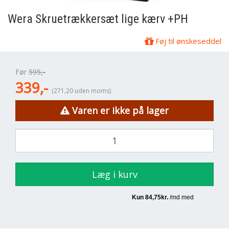
Wera
Skruetrækkersæt lige kærv +PH
Føj til ønskeseddel
Før
595,-
339,-
(271,20 uden moms)
Varen er ikke på lager
Læg i kurv