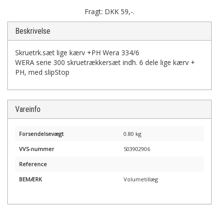
Fragt: DKK 59,-.
Beskrivelse
Skruetrk.sæt lige kærv +PH Wera 334/6
WERA serie 300 skruetrækkersæt indh. 6 dele lige kærv +
PH, med slipStop
Vareinfo
Forsendelsevægt
0.80 kg
VVS-nummer
503902906
Reference
BEMÆRK
Volumetillæg