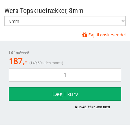
Wera
Topskruetrækker, 8mm
Føj til ønskeseddel
Før
277,50
187,-
(149,60 uden moms)
Læg i kurv