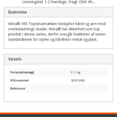
Leveringstid: 1-2 hverdage. Fragt: DKK 49,-.
Beskrivelse
Wera® 395 Topskruetrækker beskytter hånd og arm mod
overbelastnings skader. Wera® har sikkerhed som top
prioritet i denne serien, derfor overgår kvaliteten af serien
standardterne for styrke og hårdhed i metal og plast.
Vareinfo
Forsendelsevægt
0.11 kg
VVS-nummer
503910080
Reference