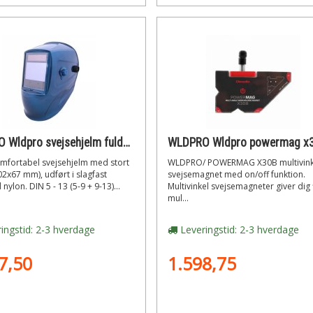
WLDPRO Wldpro svejsehjelm fuldautomatisk med variabel din 5-9/9-13 (blå)
omfortabel svejsehjelm med stort
WLDPRO/ POWERMAG X30B multivink
2x67 mm), udført i slagfast
svejsemagnet med on/off funktion.
nylon. DIN 5 - 13 (5-9 + 9-13)...
Multivinkel svejsemagneter giver dig 
mul...
ingstid: 2-3 hverdage
Leveringstid: 2-3 hverdage
7,50
1.598,75