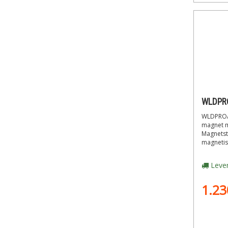
WLDPRO/
magnet m
Magnetst
magnetisk
Lever
1.23