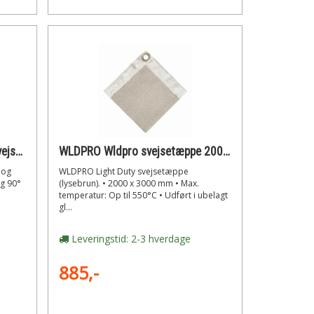
WLDPRO Wldpro multivinkel svejsemagnet med 45°/90° vinkler (330n)
WLDPRO Wldpro svejsetæppe 2000x3000 mm op til 550°c udført i ubelagt glasfiber (lysebrun)
 og
WLDPRO Light Duty svejsetæppe
og 90°
(lysebrun). • 2000 x 3000 mm • Max.
temperatur: Op til 550°C • Udført i ubelagt
gl...
Leveringstid: 2-3 hverdage
885,-