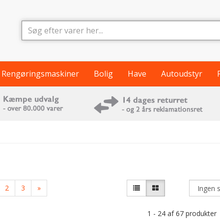
Rengøringsmaskiner
Bolig
Have
Autoudstyr
2
3
»
1 - 24 af 67 produkter