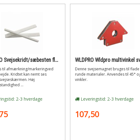
WLDPRO Svejsekridt/sæbesten flad form 127x12,7x4,8 mm 144 stk.
 til afmærkning/markeringved
Denne svejsemagnet bruges til flade
ejde. Kridtet kan nemt ses
runde materialer. Anvendes til 45° o
vejseskærmen. Høj
vinkler.
tandighed ...
ingstid: 2-3 hverdage
Leveringstid: 2-3 hverdage
75
107,50