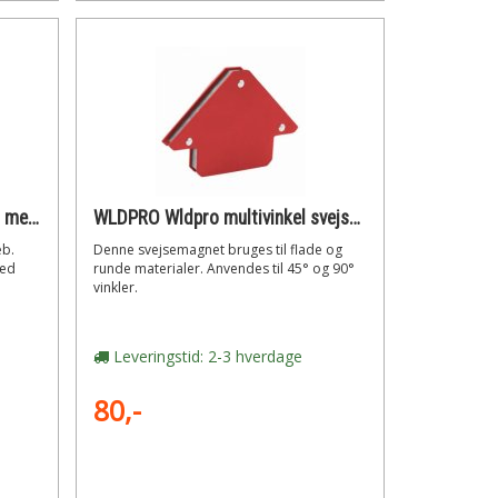
WLDPRO Wldpro magnetvinkel med indstillelig vinkel 45°- 90° og håndgreb (400n / 40kg)
WLDPRO Wldpro multivinkel svejsemagnet med 45°/90° vinkler (110n)
eb.
Denne svejsemagnet bruges til flade og
ved
runde materialer. Anvendes til 45° og 90°
vinkler.
Leveringstid: 2-3 hverdage
80,-