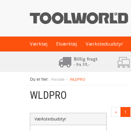
Værktøj
Elværktøj
Værkstedsudstyr
Du er her:
Forside
WLDPRO
WLDPRO
«
1
Værkstedsudstyr