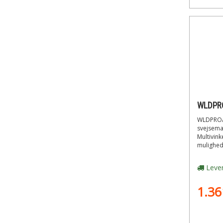
WLDPRO/
svejsema
Multivink
mulighede
Lever
1.36