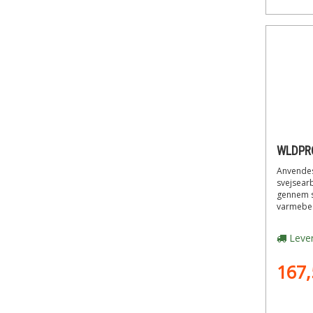
Anvendes
svejsearb
gennem s
varmebes
Lever
167,