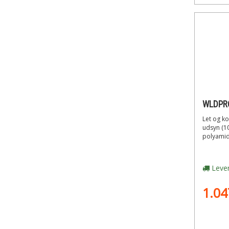
Let og k
udsyn (10
polyamid 
Lever
1.04