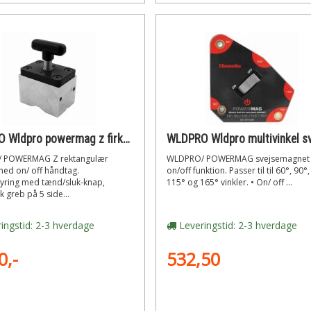
WLDPRO Wldpro powermag z firkantet magnet med on/off funktion (120kg/1175n)
 POWERMAG Z rektangulær
WLDPRO/ POWERMAG svejsemagnet
ed on/ off håndtag.
on/off funktion. Passer til til 60°, 90°
yring med tænd/sluk-knap,
115° og 165° vinkler. • On/ off ...
 greb på 5 side...
ingstid: 2-3 hverdage
Leveringstid: 2-3 hverdage
0,-
532,50