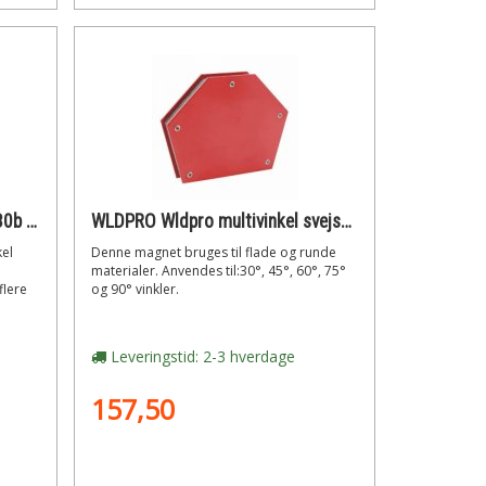
WLDPRO Wldpro powermag x30b multivinkel svejsemagnet med on/off funktion (1175n/120kg)
WLDPRO Wldpro multivinkel svejsemagnet med 30°/45°/60°/75°/90° vinkler (330n)
el
Denne magnet bruges til flade og runde
materialer. Anvendes til:30°, 45°, 60°, 75°
flere
og 90° vinkler.
Leveringstid: 2-3 hverdage
157,50