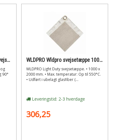
WLDPRO Wldpro multivinkel svejsemagnet med 45°/90° vinkler (220n)
WLDPRO Wldpro svejsetæppe 1000x2000 mm op til 550°c udført i ubelagt glasfiber (lysebrun)
 og
WLDPRO Light Duty svejsetæppe. • 1000 x
g 90°
2000 mm. • Max. temperatur: Op til 550°C.
• Udført i ubelagt glasfiber (...
Leveringstid: 2-3 hverdage
306,25