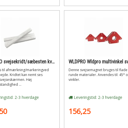
WLDPRO svejsekridt/sæbesten kvadrat form 10x10x100 mm 50 stk.
 til afmærkning/markeringved
Denne svejsemagnet bruges til flade
ejde. Kridtet kan nemt ses
runde materialer. Anvendes til: 45° 
vejseskærmen. Høj
vinkler.
tandighed ...
ingstid: 2-3 hverdage
Leveringstid: 2-3 hverdage
50
156,25