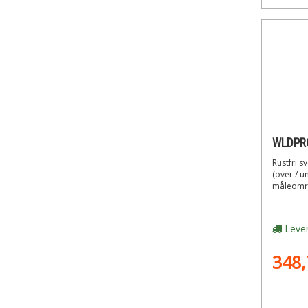
Rustfri s
(over / u
måleområ
Lever
348,