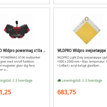
WLDPRO Wldpro powermag x10a multivinkel svejsemagnet med on/off funktion (585n/60kg)
 POWERMAG X10A multivinkel
WLDPRO Light Duty svejsetæppe (gul)
gnet med on/off funktion.
1000 x 2000 mm • Max. temperatur:
el magneter giver dig flere
• Udført i acryl-belagt glasfiber...
r o...
ingstid: 2-3 hverdage
Leveringstid: 2-3 hverdage
1,25
683,75