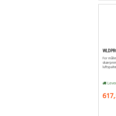
For målin
skærpning
luftspalt
Lever
617,