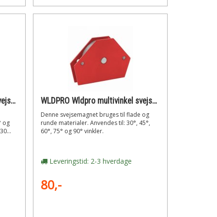
WLDPRO Wldpro multivinkel svejsemagnet med 30°/45°/60°/90° vinkler (55kg/540n)
WLDPRO Wldpro multivinkel svejsemagnet med 30°/45°/60°/75°/90° vinkler (110n)
Denne svejsemagnet bruges til flade og
° og
runde materialer. Anvendes til: 30°, 45°,
30...
60°, 75° og 90° vinkler.
Leveringstid: 2-3 hverdage
80,-