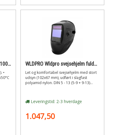
WLDPRO Wldpro svejsetæppe 1000x2000 mm op til 550°c udført i acryl belagt glasfiber (gul)
WLDPRO Wldpro svejsehjelm fuldautomatisk med variabel din 5-9/9-13 (sort)
. •
Let og komfortabel svejsehjelm med stort
 550°C
udsyn (102x67 mm), udført i slagfast
polyamid nylon. DIN 5 - 13 (5-9 + 9-13)...
Leveringstid: 2-3 hverdage
1.047,50