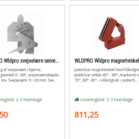
WLDPRO Wldpro svejselære universal kl-2 (model d)
g af svejsesøm i hjørne,
Justerbar magnetvinkel med håndgr
svinkel 0 - 60º, svejsesømshøjde,
Justérbar vinkel 45° - 90°, markeret 
e mv. Svejsesøm: 0 - 20 mm. Sve...
75°, 60°, 45°. • Håndgreb • Justerb...
ingstid: 2-3 hverdage
Leveringstid: 2-3 hverdage
50
811,25