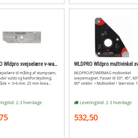
WLDPRO Wldpro svejselære v-wac (model j)
vejselære til måling af stumpsøm,
WLDPRO/POWERMAG multivinkel
nder vulst) og kantforskydning,
svejsemagnet. Passer til 30°, 45°, 60
de +- 0-6 mm. 25 mm linea...
90° vinkler. • Multivinkel • Størrelse: 1
ingstid: 2-3 hverdage
Leveringstid: 2-3 hverdage
75
532,50