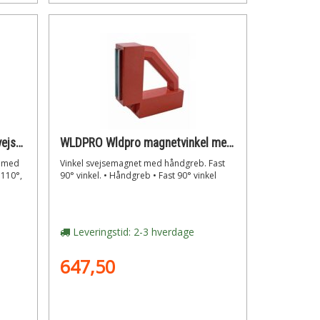
WLDPRO Wldpro multivinkel svejsemagnet med 60°/90°/110°/115°/165° vinkler og on/off funktion (30kg/295n)
WLDPRO Wldpro magnetvinkel med fast 90° vinkel og håndgreb (400n / 40kg)
 med
Vinkel svejsemagnet med håndgreb. Fast
, 110°,
90° vinkel. • Håndgreb • Fast 90° vinkel
Leveringstid: 2-3 hverdage
647,50