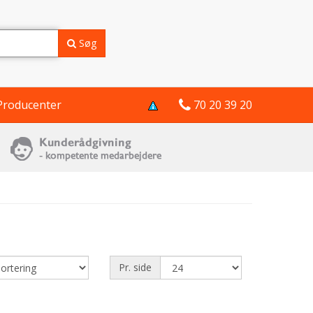
Søg
Producenter
70 20 39 20
Pr. side