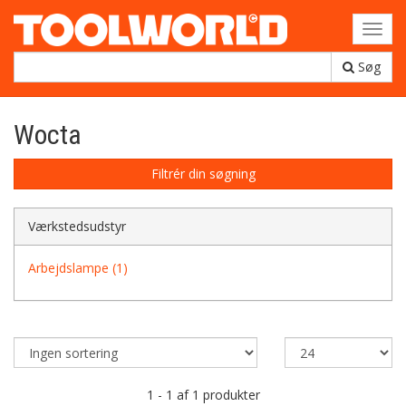
Toggl
navig
Søg
Wocta
Filtrér din søgning
Værkstedsudstyr
Arbejdslampe (1)
1 - 1 af 1 produkter