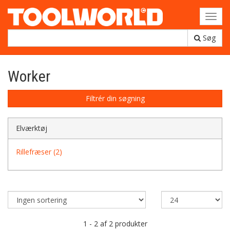
Toggl
navig
Søg
Worker
Filtrér din søgning
Elværktøj
Rillefræser (2)
1 - 2 af 2 produkter