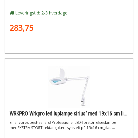
Leveringstid: 2-3 hverdage
283,75
WRKPRO Wrkpro led luplampe sirius" med 19x16 cm linse og 5d dioptri (2,25x)"
En af vores best-sellers! Professionel LED-forstørrelseslampe
medEKSTRA STORT rektangulært synsfelt på 19x16 cm,glas ...