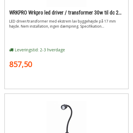
WRKPRO Wrkpro led driver / transformer 30w til dc 24v led maskinlys (kan omforme fra 200-240v til 24v)
LED driver/transformer med ekstrem lav byggehøjde på 17 mm
højde. Nem installation, ingen dæmpning. Specifikation...
Leveringstid: 2-3 hverdage
857,50