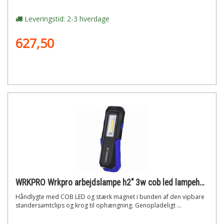
Leveringstid: 2-3 hverdage
627,50
WRKPRO Wrkpro arbejdslampe h2" 3w cob led lampehoved med magnet, krog og genopladeligt batteri"
Håndlygte med COB LED og stærk magnet i bunden af den vipbare
standersamtclips og krog til ophængning. Genopladeligt ...