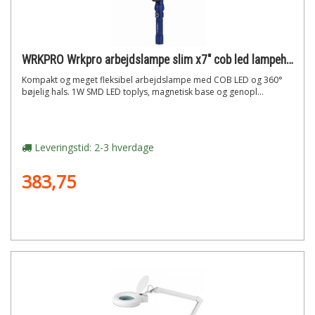
WRKPRO Wrkpro arbejdslampe slim x7" cob led lampehoved med magnet og genopladeligt batteri"
Kompakt og meget fleksibel arbejdslampe med COB LED og 360°
bøjelig hals. 1W SMD LED toplys, magnetisk base og genopl...
Leveringstid: 2-3 hverdage
383,75