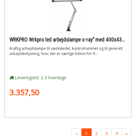
WRKPRO Wrkpro led arbejdslampe x-ray" med 400x430 mm arm ac 100v-240v"
Kraftig arbejdslampe til værkstedet, kontrolrummet og til generelt
arbejdsbelysning, hvor der er særlige behov for fl...
Leveringstid: 2-3 hverdage
3.357,50
«
1
2
3
4
»