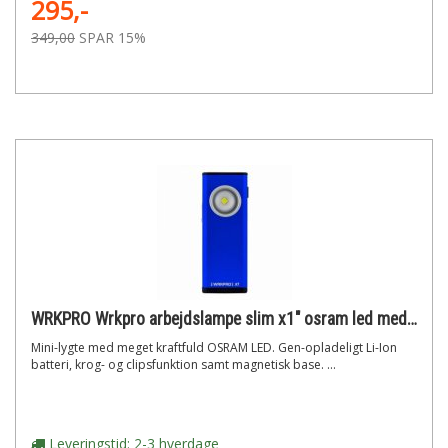
295,-
349,00
SPAR 15%
WRKPRO Wrkpro arbejdslampe slim x1" osram led med krog, clips og genopladeligt batteri"
Mini-lygte med meget kraftfuld OSRAM LED. Gen-opladeligt Li-Ion
batteri, krog- og clipsfunktion samt magnetisk base. ...
Leveringstid: 2-3 hverdage