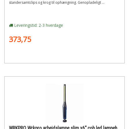
standersamtclips og krog til ophængning. Genopladeligt ...
Leveringstid: 2-3 hverdage
373,75
WRKPRO Wrkpro arbejdslampe slim x6" cob led lampehoved med magnet og genopladeligt batteri"