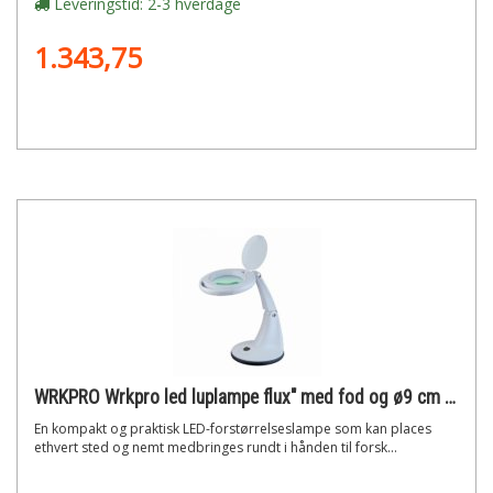
Leveringstid: 2-3 hverdage
1.343,75
WRKPRO Wrkpro led luplampe flux" med fod og ø9 cm glaslinse med 3d dioptri (1,75x)"
En kompakt og praktisk LED-forstørrelseslampe som kan places
ethvert sted og nemt medbringes rundt i hånden til forsk...