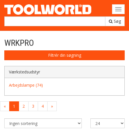
Toggl
navig
Søg
WRKPRO
Filtrér din søgning
Værkstedsudstyr
Arbejdslampe (74)
«
1
2
3
4
»