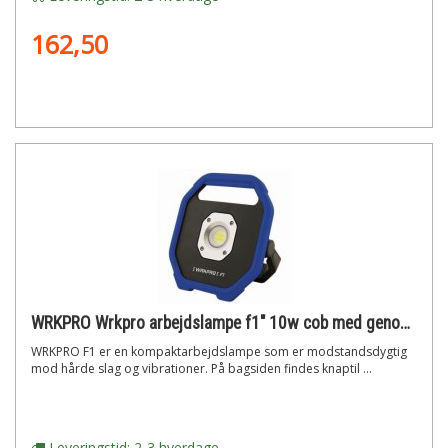
162,50
WRKPRO Wrkpro arbejdslampe f1" 10w cob med genopladeligt batteri og magnet"
WRKPRO F1 er en kompaktarbejdslampe som er modstandsdygtig
mod hårde slag og vibrationer. På bagsiden findes knaptil ...
Leveringstid: 2-3 hverdage