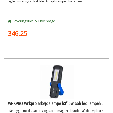
og let justering af lyskilde. Arbejdslampen har en ma...
Leveringstid: 2-3 hverdage
346,25
WRKPRO Wrkpro arbejdslampe h3" 6w cob led lampehoved med magnet, krog og genopladeligt batteri"
Håndlygte med COB LED og stærk magnet i bunden af den vipbare