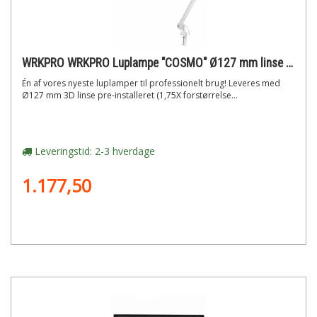
WRKPRO WRKPRO Luplampe "COSMO" Ø127 mm linse med 3D+5D Dioptri og 12W LED lyskilde
Én af vores nyeste luplamper til professionelt brug! Leveres med
Ø127 mm 3D linse pre-installeret (1,75X forstørrelse...
Leveringstid: 2-3 hverdage
1.177,50