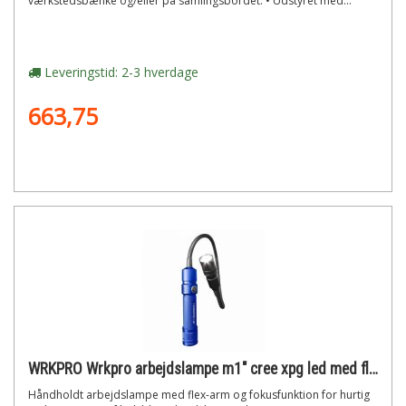
værkstedsbænke og/eller på samlingsbordet. • Udstyret med...
Leveringstid: 2-3 hverdage
663,75
WRKPRO Wrkpro arbejdslampe m1" cree xpg led med flex-arm, zoom-funktion, magnet og genopladeligt batteri"
Håndholdt arbejdslampe med flex-arm og fokusfunktion for hurtig