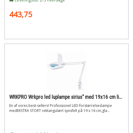
443,75
WRKPRO Wrkpro led luplampe sirius" med 19x16 cm linse og 3d dioptri (1,75x)"
En af vores best-sellers! Professionel LED-forstørrelseslampe
medEKSTRA STORT rektangulært synsfelt på 19 x 16 cm,gla...