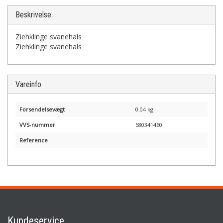
Beskrivelse
Ziehklinge svanehals
Ziehklinge svanehals
Vareinfo
Forsendelsevægt
0.04 kg
VVS-nummer
580341460
Reference
Kundeservice