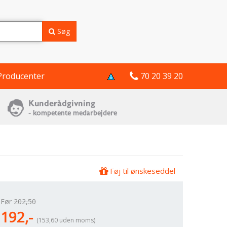
Søg
Producenter
70 20 39 20
Føj til ønskeseddel
Før
202,50
192,-
(153,60 uden moms)