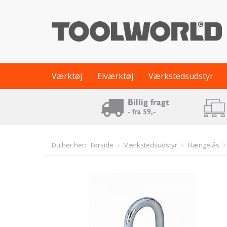
Værktøj
Elværktøj
Værkstedsudstyr
Du her her:
Forside
Værkstedsudstyr
Hængelås