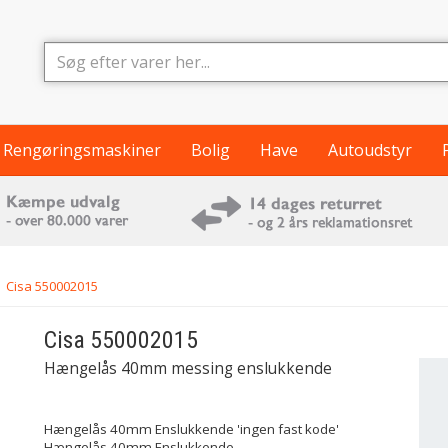
Rengøringsmaskiner
Bolig
Have
Autoudstyr
Cisa 550002015
Cisa
550002015
Hængelås 40mm messing enslukkende
Hængelås 40mm Enslukkende 'ingen fast kode'
Hængelås 40mm Enslukkende