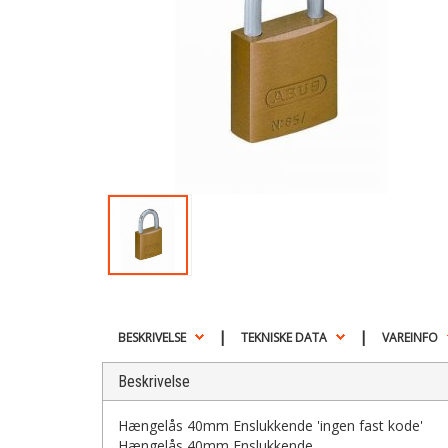
|
|
BESKRIVELSE
TEKNISKE DATA
VAREINFO
Beskrivelse
Hængelås 40mm Enslukkende 'ingen fast kode'
Hængelås 40mm Enslukkende