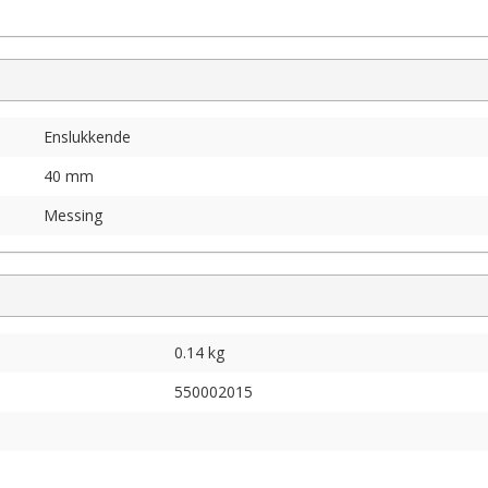
Enslukkende
40 mm
Messing
0.14 kg
550002015