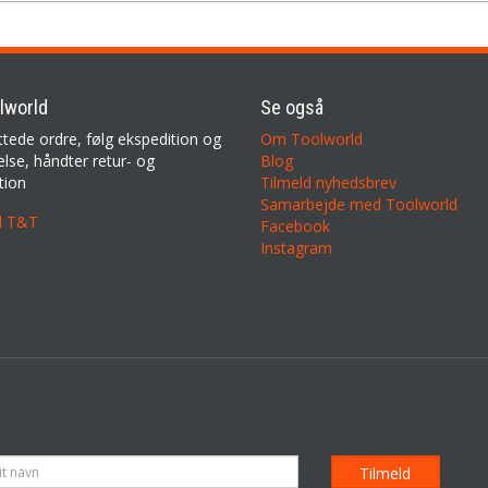
lworld
Se også
ttede ordre, følg ekspedition og
Om Toolworld
lse, håndter retur- og
Blog
tion
Tilmeld nyhedsbrev
Samarbejde med Toolworld
il T&T
Facebook
Instagram