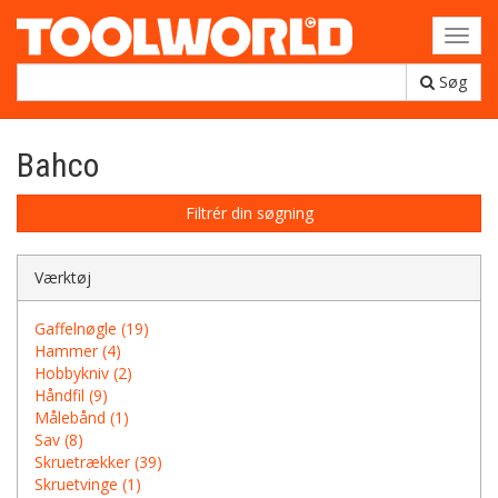
Toggl
navig
Søg
Bahco
Filtrér din søgning
Værktøj
Gaffelnøgle (19)
Hammer (4)
Hobbykniv (2)
Håndfil (9)
Målebånd (1)
Sav (8)
Skruetrækker (39)
Skruetvinge (1)