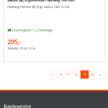
Bahco SB, Ergonomisk Fladtang 160 mm
Fladtang 160 mm SB, Ergo, Bahco 2421 G-160
Leveringstid: 1-2 hverdage
295,-
505,00
SPAR 41%
«
4
5
6
7
8
»
Kundeservice