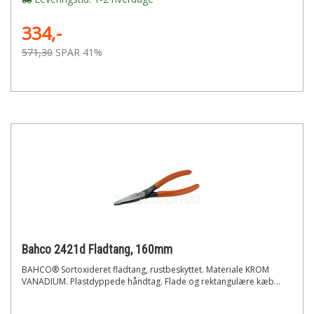
334,-
571,30
SPAR 41%
Bahco 2421d Fladtang, 160mm
BAHCO® Sortoxideret fladtang, rustbeskyttet. Materiale KROM
VANADIUM. Plastdyppede håndtag. Flade og rektangulære kæb...