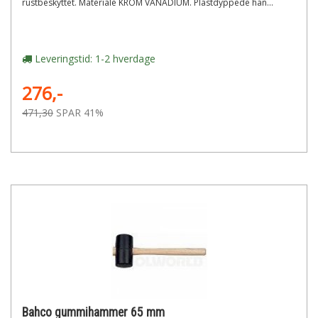
rustbeskyttet. Materiale KROM VANADIUM. Plastdyppede hån...
Leveringstid: 1-2 hverdage
276,-
471,30
SPAR 41%
Bahco gummihammer 65 mm