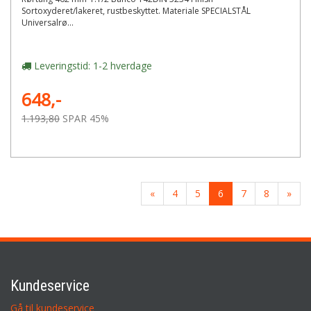
Sortoxyderet/lakeret, rustbeskyttet. Materiale SPECIALSTÅL
Universalrø...
Leveringstid: 1-2 hverdage
648,-
1.193,80
SPAR 45%
«
4
5
6
7
8
»
Kundeservice
Gå til kundeservice