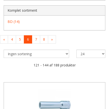
Komplet sortiment
BD (14)
«
4
5
6
7
8
»
121 - 144 af 188 produkter