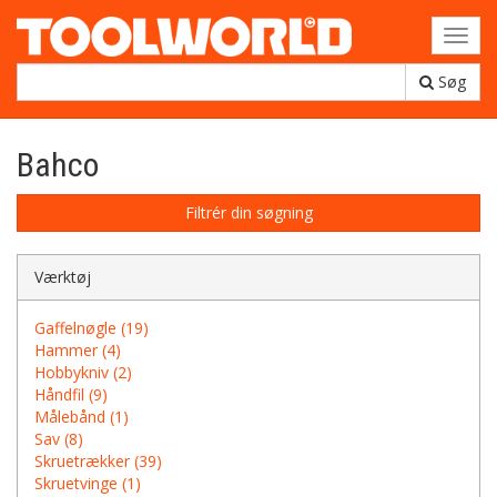
Toggl
navig
Søg
Bahco
Filtrér din søgning
Værktøj
Gaffelnøgle (19)
Hammer (4)
Hobbykniv (2)
Håndfil (9)
Målebånd (1)
Sav (8)
Skruetrækker (39)
Skruetvinge (1)